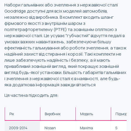
Набори гальмівних або зчеплення з нержавіючої сталі
Goodridge доступні для всіх моделей автомобілів,
незалежно від виробника. В комплект входить шланг
фірмового якості з внутрішнім шаром з
політетрафторетилену (PTFE) та зовнішнім опліткою з
нержавіючої сталі. Це усуває "губчастий" відчуття педалі в
умовах важких навантажень, забезпечуючи більшу
ефективність гальмування або роботи зчеплення, а також
надійний захист від стирання і корозії. Такі комплекти не
лише забезпечують надійність і безпеку, а й мають
привабливий зовнішній вигляд, який покращує зовнішній
вигляд будь-якої установки. Більшість габаритів гальмівних
і зчеплення з нержавіючої сталі є в наявності, але будь-
яка додаткова інформація завжди вітається
Ця частина підходить для:
Рік
Виробник
Модель
Підмоде
2009-2014
Nissan
Maxima
S