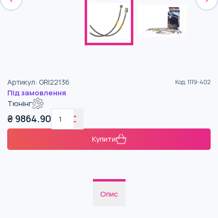
Артикул
:
GRI22136
Код
:
1119-402
Під замовлення
Тюнінг
₴
9864.90
Купити
Опис