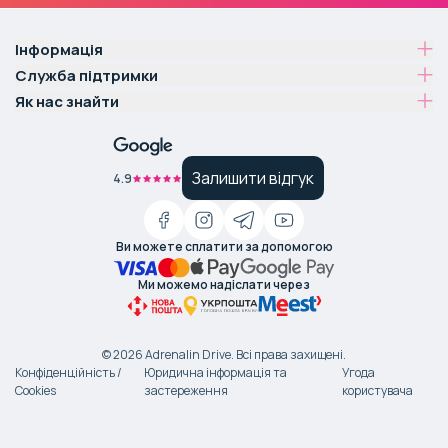
Інформація
Служба підтримки
Як нас знайти
Залишити відгук
4.9
Ви можете сплатити за допомогою
Ми можемо надіслати через
©
2026
Adrenalin Drive.
Всі права захищені
.
Конфіденційність /
Юридична інформація та
Угода
Cookies
застереження
користувача