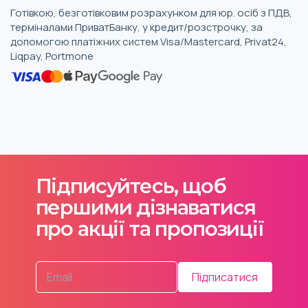
Готівкою, безготівковим розрахунком для юр. осіб з ПДВ,
терміналами ПриватБанку, у кредит/розстрочку, за
допомогою платіжних систем Visa/Mastercard, Privat24,
Liqpay, Portmone
Підписуйтесь, щоб
першими дізнаватися
про акції та пропозиції
Підписатися