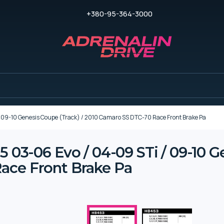
+380-95-364-3000
9-10 Genesis Coupe (Track) / 2010 Camaro SS DTC-70 Race Front Brake Pa
06 Evo / 04-09 STi / 09-10 Gen
ace Front Brake Pa