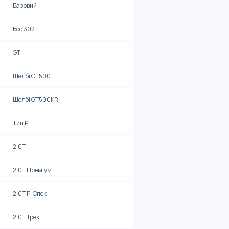
Базовий
Бос 302
GT
Шелбі GT500
Шелбі GT500KR
Тип Р
2.0Т
2.0Т Преміум
2.0Т Р-Спек
2.0Т Трек