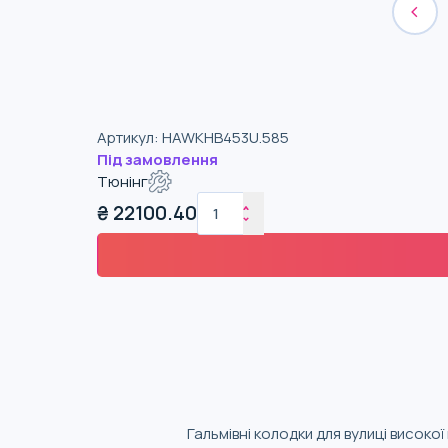
Артикул
:
HAWKHB453U.585
Під замовлення
Тюнінг
₴
22100.40
Гальмівні колодки для вулиці високо