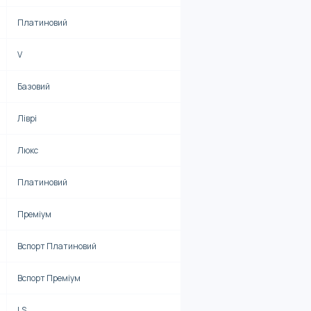
Платиновий
V
Базовий
Ліврі
Люкс
Платиновий
Преміум
Вспорт Платиновий
Вспорт Преміум
LS