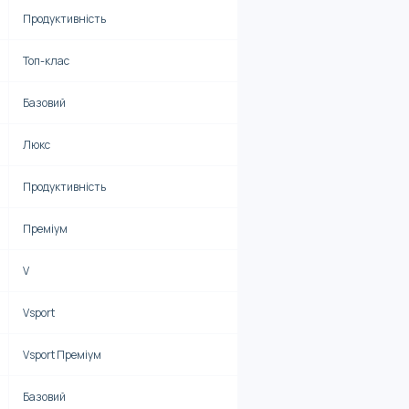
Продуктивність
Топ-клас
Базовий
Люкс
Продуктивність
Преміум
V
Vsport
Vsport Преміум
Базовий