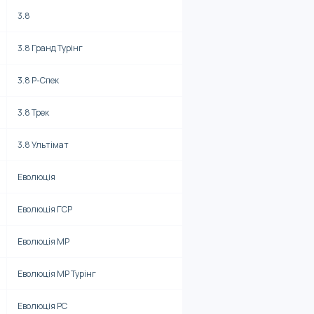
3.8
3.8 Гранд Турінг
3.8 Р-Спек
3.8 Трек
3.8 Ультімат
Еволюція
Еволюція ГСР
Еволюція МР
Еволюція МР Турінг
Еволюція РС