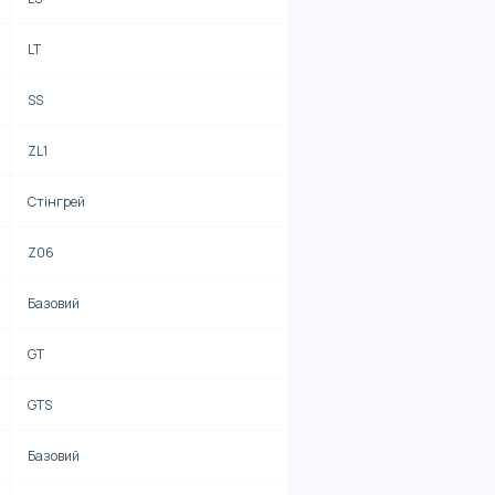
LT
SS
ZL1
Стінгрей
Z06
Базовий
GT
GTS
Базовий