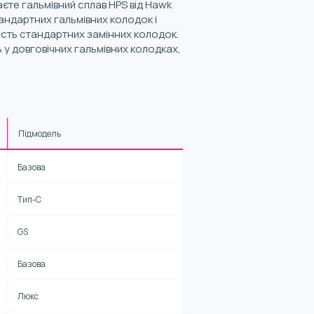
аєте гальмівний сплав HPS від Hawk
тандартних гальмівних колодок і
ість стандартних замінних колодок.
 у довговічних гальмівних колодках,
Підмодель
Базова
Тип-С
GS
Базова
Люкс