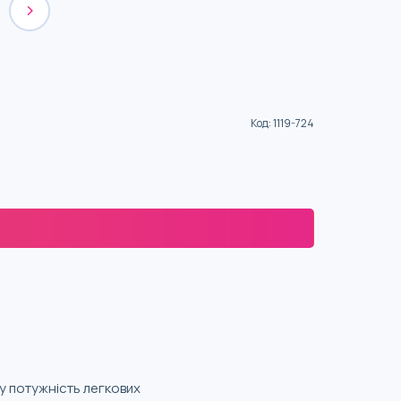
Код
:
1119-724
ну потужність легкових