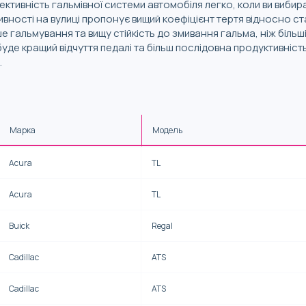
ктивність гальмівної системи автомобіля легко, коли ви вибир
ивності на вулиці пропонує вищий коефіцієнт тертя відносно с
 гальмування та вищу стійкість до змивання гальма, ніж більш
де кращий відчуття педалі та більш послідовна продуктивність
.
Марка
Модель
Acura
TL
Acura
TL
Buick
Regal
Cadillac
ATS
Cadillac
ATS