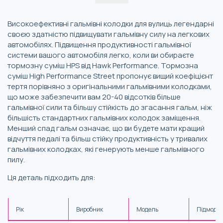
Високоефективні гальмівні колодки для вулиць легендарні
своєю здатністю підвищувати гальмівну силу на легкових
автомобілях. Підвищення продуктивності гальмівної
системи вашого автомобіля легко, коли ви обираєте
тормозну суміш HPS від Hawk Performance. Тормозна
суміш High Performance Street пропонує вищий коефіцієнт
тертя порівняно з оригінальними гальмівними колодками,
що може забезпечити вам 20-40 відсотків більше
гальмівної сили та більшу стійкість до згасання гальм, ніж
більшість стандартних гальмівних колодок заміщення.
Менший спад гальм означає, що ви будете мати кращий
відчуття педалі та більш стійку продуктивність у тривалих
гальмівних колодках, які генерують менше гальмівного
пилу.
Ця деталь підходить для:
Рік
Виробник
Модель
Підмоде