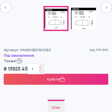
Артикул
:
HAWKHB218G.583
Код
:
1119-868
Під замовлення
Тюнінг
₴
13923.45
Купити
Опис