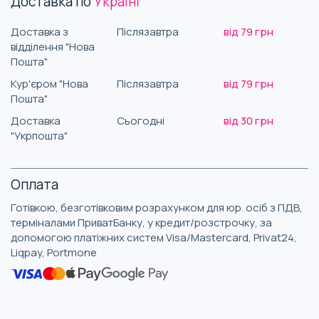
Доставка по
Україні
Доставка з
Післязавтра
від 79 грн
відділення "Нова
Пошта"
Кур'єром "Нова
Післязавтра
від 79 грн
Пошта"
Доставка
Сьогодні
від 30 грн
"Укрпошта"
Оплата
Готівкою, безготівковим розрахунком для юр. осіб з ПДВ,
терміналами ПриватБанку, у кредит/розстрочку, за
допомогою платіжних систем Visa/Mastercard, Privat24,
Liqpay, Portmone