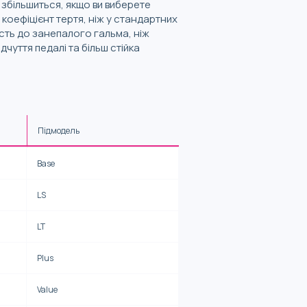
збільшиться, якщо ви виберете
оефіцієнт тертя, ніж у стандартних
сть до занепалого гальма, ніж
чуття педалі та більш стійка
Підмодель
Base
LS
LT
Plus
Value