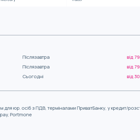
Післязавтра
від 79
Післязавтра
від 79
Сьогодні
від 30
м для юр. осіб з ПДВ, терміналами ПриватБанку, у кредит/роз
iqpay, Portmone