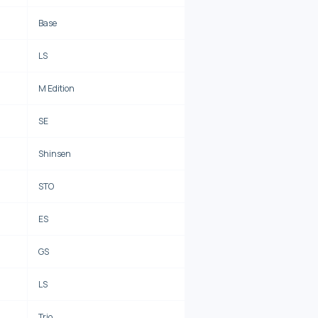
Base
LS
M Edition
SE
Shinsen
STO
ES
GS
LS
Trio