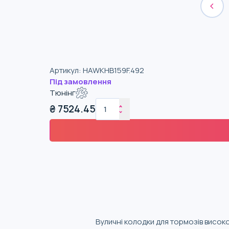
Артикул
:
HAWKHB159F.492
Під замовлення
Тюнінг
₴
7524.45
Вуличні колодки для тормозів висок