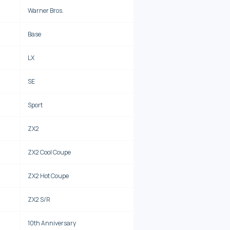
Warner Bros.
Base
LX
SE
Sport
ZX2
ZX2 Cool Coupe
ZX2 Hot Coupe
ZX2 S/R
10th Anniversary