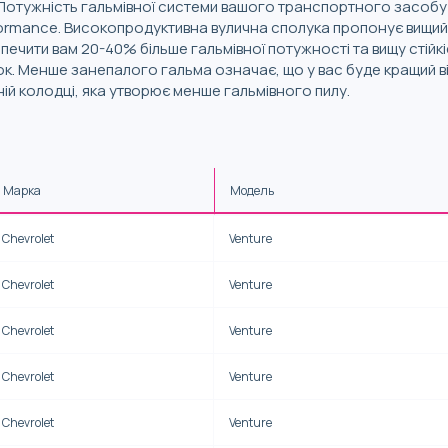
 Потужність гальмівної системи вашого транспортного засобу 
ormance. Високопродуктивна вулична сполука пропонує вищий к
ечити вам 20-40% більше гальмівної потужності та вищу стійкі
к. Менше занепалого гальма означає, що у вас буде кращий від
ій колодці, яка утворює менше гальмівного пилу.
Марка
Модель
Chevrolet
Venture
Chevrolet
Venture
Chevrolet
Venture
Chevrolet
Venture
Chevrolet
Venture