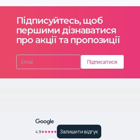
Підписуйтесь, щоб
першими дізнаватися
про акції та пропозиції
Підписатися
Залишити відгук
4.9