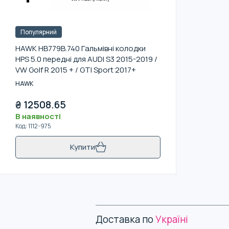
Популярний
HAWK HB779B.740 Гальмівні колодки
HPS 5.0 передні для AUDI S3 2015-2019 /
VW Golf R 2015 + / GTI Sport 2017+
HAWK
₴
12508.65
В наявності
Код
:
1112-975
Купити
Доставка по
Україні