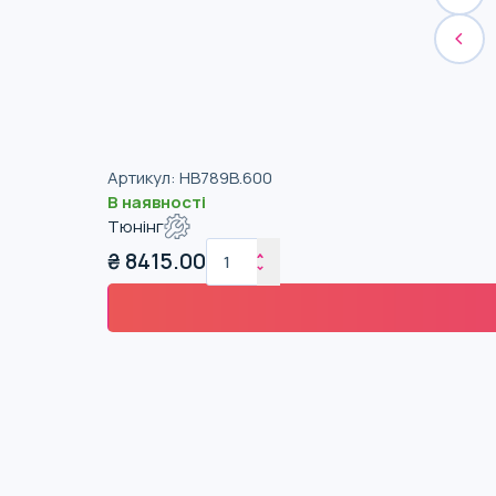
Артикул
:
HB789B.600
В наявності
Тюнінг
₴
8415.00