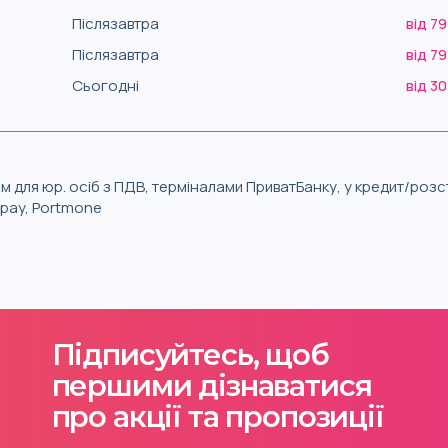
Післязавтра
від 79
Післязавтра
від 79
Сьогодні
від 30
м для юр. осіб з ПДВ, терміналами ПриватБанку, у кредит/роз
iqpay, Portmone
Підписуйтесь, щоб
першими дізнаватися
про акції та пропозиції