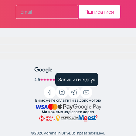
Підписатися
Залишити відгук
4.9
Ви можете сплатити за допомогою
Ми можемо надіслати через
©
2026
Adrenalin Drive.
Всі права захищені
.