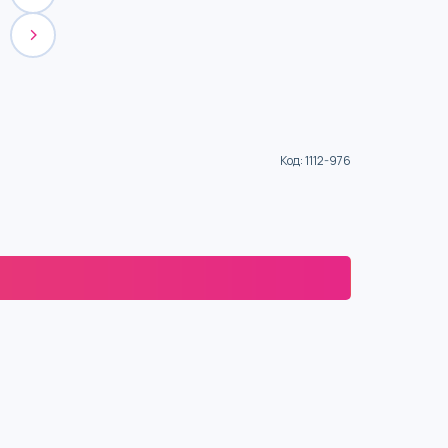
Код
:
1112-976