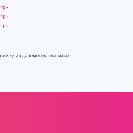
 грн
 грн
 грн
строчку, за допомогою платіжних