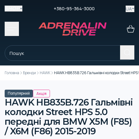
+380-95-364-3000
UA
SHOP
Головна
Бренди
HAWK
HAWK HB835B.726 Гальмівні колодки Street HPS 
Популярний
Акція
HAWK HB835B.726 Гальмівні
колодки Street HPS 5.0
передні для BMW X5M (F85)
/ X6M (F86) 2015-2019