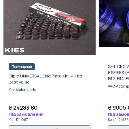
SET OF 2
Популярний
F SERIES (
Sliplo UNIVERSAL Skid Plate Kit - 4 Kits -
F32, F34, 
Best Value
VAC Motorsp
Kies Motorsports
₴
24283.80
₴
9005.
Під замовлення
Під замо
Код
:
1111-267
Код
:
1112-836