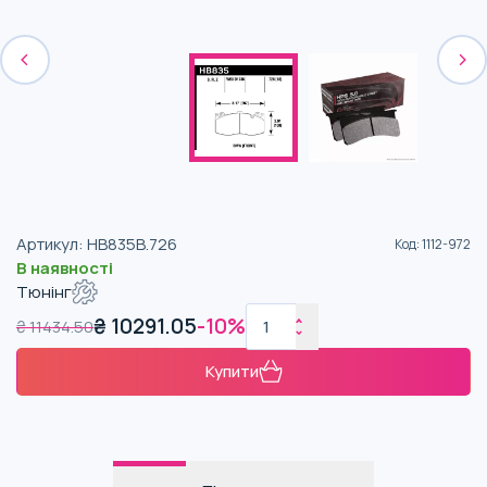
Артикул
:
HB835B.726
Код
:
1112-972
В наявності
Тюнінг
₴
10291.05
-
10
%
₴
11434.50
Купити