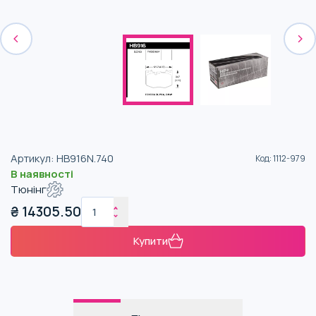
Артикул
:
HB916N.740
Код
:
1112-979
В наявності
Тюнінг
₴
14305.50
Купити