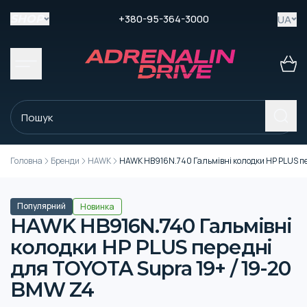
+380-95-364-3000
UA
SHOP
Головна
Бренди
HAWK
HAWK HB916N.740 Гальмівні колодки HP PLUS пе
Популярний
Новинка
HAWK HB916N.740 Гальмівні
колодки HP PLUS передні
для TOYOTA Supra 19+ / 19-20
BMW Z4