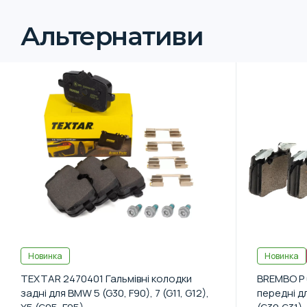
Альтернативи
Новинка
Новинка
TEXTAR 2470401 Гальмівні колодки
BREMBO P 
задні для BMW 5 (G30, F90), 7 (G11, G12),
передні д