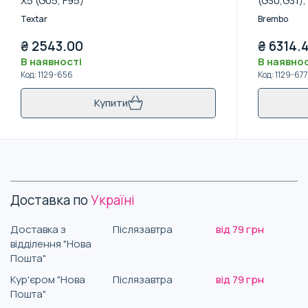
X5 (G05, F95)
(G30,G31), 
17-
Textar
Brembo
₴
2543.00
₴
6314.
В наявності
В наявнос
Код
:
1129-656
Код
:
1129-677
Купити
Доставка по
Україні
Доставка з
Післязавтра
від 79 грн
відділення "Нова
Пошта"
Кур'єром "Нова
Післязавтра
від 79 грн
Пошта"