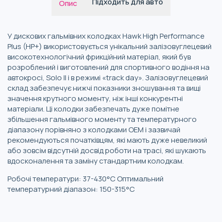
Підходить для авто
Опис
У дискових гальмівних колодках Hawk High Performance
Plus (HP+) використовується унікальний залізовуглецевий
високотехнологічний фрикційний матеріал, який був
розроблений і виготовлений для спортивного водіння на
автокросі, Solo II і в режимі «track day». Залізовуглецевий
склад забезпечує нижчі показники зношування та вищі
значення крутного моменту, ніж інші конкурентні
матеріали. Ці колодки забезпечать дуже помітне
збільшення гальмівного моменту та температурного
діапазону порівняно з колодками OEM і зазвичай
рекомендуються початківцям, які мають дуже невеликий
або зовсім відсутній досвід роботи на трасі, які шукають
вдосконалення та заміну стандартним колодкам.
Робочі температури: 37-430°C Оптимальний
температурний діапазон: 150-315°C