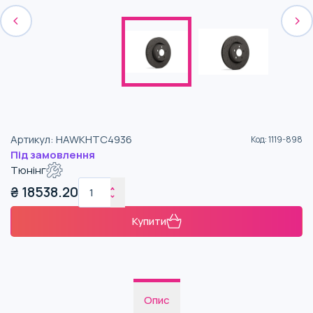
Артикул
:
HAWKHTC4936
Код
:
1119-898
Під замовлення
Тюнінг
₴
18538.20
Купити
Опис