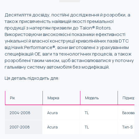
Десятиліття досвіду, постійні дослідження й розробки, а
також присвяченість найвищій якості преміальної
продукції з натертям призвели до Talon® Rotors.
Використовуючи високоякісні показники ефективності
унікальної й власної конструкції криволінійних пазів DTC
від Hawk Performance®, вони виготовлені з урахуванням
специфікацій OE, ваги та технологічних процесів, а також
розроблені таким чином, щоб встановлюватися у поточну
гальмівну систему автомобіля без модифікацій.
Ця деталь підходить для:
Рік
Марка
Модель
Підмоде
2004-2008
Acura
TL
Базова
2007-2008
Acura
TL
Тип-S