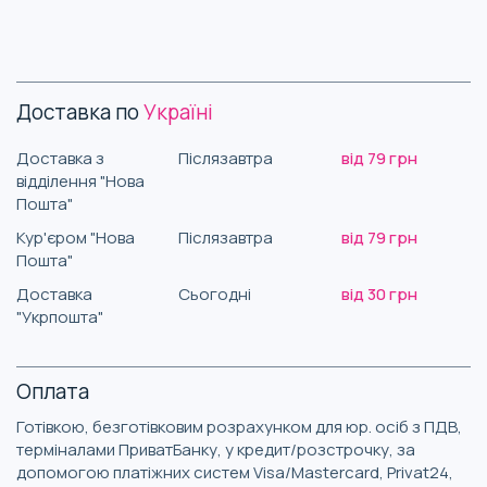
Доставка по
Україні
Доставка з
Післязавтра
від 79 грн
відділення "Нова
Пошта"
Кур'єром "Нова
Післязавтра
від 79 грн
Пошта"
Доставка
Сьогодні
від 30 грн
"Укрпошта"
Оплата
Готівкою, безготівковим розрахунком для юр. осіб з ПДВ,
терміналами ПриватБанку, у кредит/розстрочку, за
допомогою платіжних систем Visa/Mastercard, Privat24,