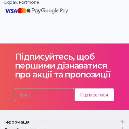
Liqpay, Portmone
Підписуйтесь, щоб
першими дізнаватися
про акції та пропозиції
Підписатися
Інформація