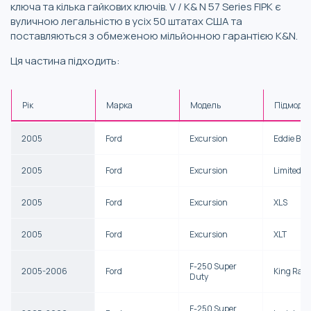
ключа та кілька гайкових ключів. V / K& N 57 Series FIPK є
вуличною легальністю в усіх 50 штатах США та
поставляються з обмеженою мільйонною гарантією K&N.
Ця частина підходить:
Рік
Марка
Модель
Підмоде
2005
Ford
Excursion
Eddie Bau
2005
Ford
Excursion
Limited
2005
Ford
Excursion
XLS
2005
Ford
Excursion
XLT
F-250 Super
2005-2006
Ford
King Ran
Duty
F-250 Super