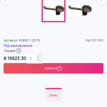
Артикул
:
KNN57-2570
Код
:
1122-380
Під замовлення
Тюнінг
₴
19923.30
Купити
Опис