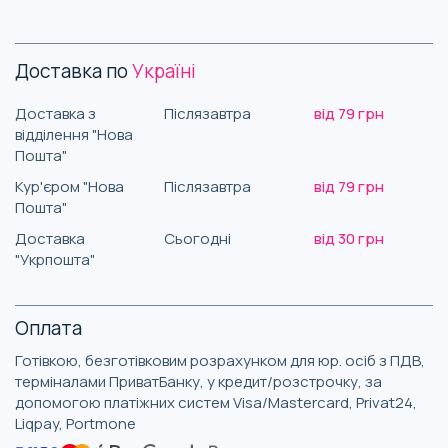
Доставка по
Україні
Доставка з
Післязавтра
від 79 грн
відділення "Нова
Пошта"
Кур'єром "Нова
Післязавтра
від 79 грн
Пошта"
Доставка
Сьогодні
від 30 грн
"Укрпошта"
Оплата
Готівкою, безготівковим розрахунком для юр. осіб з ПДВ,
терміналами ПриватБанку, у кредит/розстрочку, за
допомогою платіжних систем Visa/Mastercard, Privat24,
Liqpay, Portmone