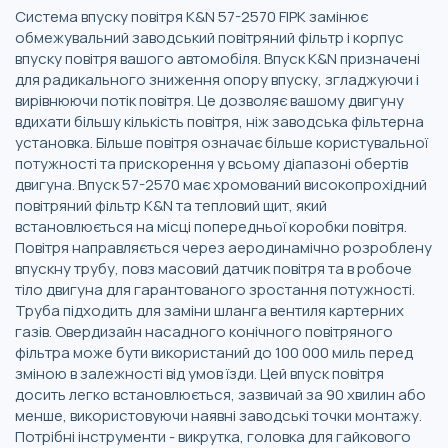
Система впуску повітря K&N 57-2570 FIPK замінює
обмежувальний заводський повітряний фільтр і корпус
впуску повітря вашого автомобіля. Впуск К&N призначені
для радикального зниження опору впуску, згладжуючи і
вирівнюючи потік повітря. Це дозволяє вашому двигуну
вдихати більшу кількість повітря, ніж заводська фільтерна
установка. Більше повітря означає більше користувальної
потужності та прискорення у всьому діапазоні обертів
двигуна. Впуск 57-2570 має хромований високопрохідний
повітряний фільтр K&N та тепловий щит, який
встановлюється на місці попередньої коробки повітря.
Повітря направляється через аеродинамічно розроблену
впускну трубу, повз масовий датчик повітря та в робоче
тіло двигуна для гарантованого зростання потужності.
Труба підходить для заміни шланга вентиля картерних
газів. Овердизайн насадного конічного повітряного
фільтра може бути використаний до 100 000 миль перед
зміною в залежності від умов їзди. Цей впуск повітря
досить легко встановлюється, зазвичай за 90 хвилин або
менше, використовуючи наявні заводські точки монтажу.
Потрібні інструменти - викрутка, головка для гайкового