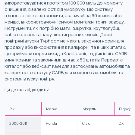
використовуватися протягом 100 000 миль до моменту
очищення, в залежності від умов руху. Цю систему
відносно легко встановити, зазвичай за 90 хвилин або
менше, використовуючи існуючі монтажні точки заводу.
Інструменти, які потрібно мати: викрутка, круглогубці,
набір головок та пару шестигранних ключів. Деякі
повітряні впуски Typhoon не мають законної норми для
продажу або використання в Каліфорнії та інших штатах,
що приймали норми викидів Каліфорнії, тоді як інші є CARB-
винятковими та законними для всіх 50 штатів. Перевірте
каталог або веб-сайт K&N для застосувань автомобілів та
конкретного статусу CARB для кожного автомобіля та
системи впуску повітря.
Ця деталь підходить:
Рік
Марка
Модель
Підмоде
2006-2011
Honda
Civic
DX