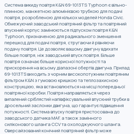
Система викиду повітря K&N 69-1013TS Typhoon є вільно-
плинною, манжетною алюмінієвою трубкою для подачі
повітря, розробленою для кількох моделей Honda Civic.
Обмежуючий заводський повітряний фільтр та повітряний
впускний корпус замінюються підпуском повітря K&N
Typhoon, призначеною для радикального зменшення
перешкод для подачі повітря, стругаючи й рівняючи
подачу повітря. Це дозволяє вашому двигуну вдихати
більше повітря, ніж заводський впуск повітря. Більше
повітря означає більше корисної потужності та
прискорення на всьому діапазоні обертів двигуна. Прилад
69-1013TS виходить з чорним високопотужним повітряним
фільтром K&N з гумовою кришкою та теплозахисною
конструкцією, яка встановлюється на місці попередньої
повітряної коробки. Повітря направляється через
випалений сріблястий напівфіксувальний впускний трубки в
дросельний заслонки двигуна, що гарантує підвищення
потужності. Система впуску повітря пристосована до
заводського датчика MAF, а також замінного
силіконового шланга CCV та охолоджуючого шланга.
Оверсайзований конічний повітряний фільтр може