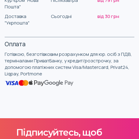
Кур'єром "Нова
Післязавтра
від 79 грн
Пошта"
Доставка
Сьогодні
від 30 грн
"Укрпошта"
Оплата
Готівкою, безготівковим розрахунком для юр. осіб з ПДВ,
терміналами ПриватБанку, у кредит/розстрочку, за
допомогою платіжних систем Visa/Mastercard, Privat24,
Liqpay, Portmone
Підписуйтесь, щоб