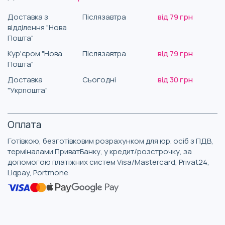
Доставка з
Післязавтра
від 79 грн
відділення "Нова
Пошта"
Кур'єром "Нова
Післязавтра
від 79 грн
Пошта"
Доставка
Сьогодні
від 30 грн
"Укрпошта"
Оплата
Готівкою, безготівковим розрахунком для юр. осіб з ПДВ,
терміналами ПриватБанку, у кредит/розстрочку, за
допомогою платіжних систем Visa/Mastercard, Privat24,
Liqpay, Portmone