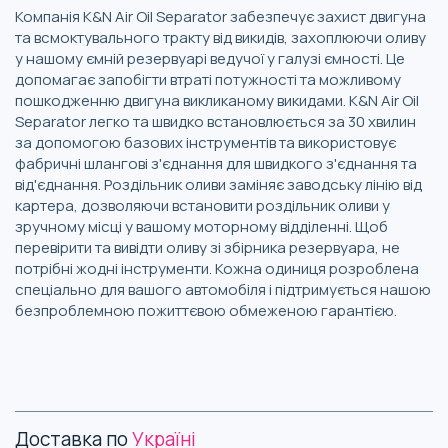
Компанія K&N Air Oil Separator забезпечує захист двигуна
та всмоктувального тракту від викидів, захоплюючи оливу
у нашому ємній резервуарі ведучої у галузі ємності. Це
допомагає запобігти втраті потужності та можливому
пошкодженню двигуна викликаному викидами. К&N Air Oil
Separator легко та швидко встановлюється за 30 хвилин
за допомогою базових інструментів та використовує
фабричні шлангові з'єднання для швидкого з'єднання та
від'єднання. Роздільник оливи заміняє заводську лінію від
картера, дозволяючи встановити роздільник оливи у
зручному місці у вашому моторному відділенні. Щоб
перевірити та вивідти оливу зі збірника резервуара, не
потрібні жодні інструменти. Кожна одиниця розроблена
спеціально для вашого автомобіля і підтримується нашою
безпроблемною пожиттєвою обмеженою гарантією.
Доставка по
Україні