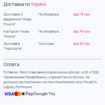
Доставка по
Україні
Доставка з
Післязавтра
від 79 грн
відділення "Нова
Пошта"
Кур'єром "Нова
Післязавтра
від 79 грн
Пошта"
Доставка
Сьогодні
від 30 грн
"Укрпошта"
Оплата
Готівкою, безготівковим розрахунком для юр. осіб з ПДВ,
терміналами ПриватБанку, у кредит/розстрочку, за
допомогою платіжних систем Visa/Mastercard, Privat24,
Liqpay, Portmone