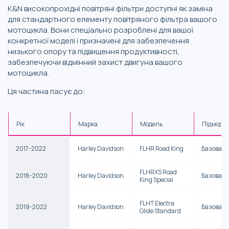
K&N високопрохідні повітряні фільтри доступні як заміна
для стандартного елементу повітряного фільтра вашого
мотоцикла. Вони спеціально розроблені для вашої
конкретної моделі і призначені для забезпечення
низького опору та підвищення продуктивності,
забезпечуючи відмінний захист двигуна вашого
мотоцикла.
Ця частина пасує до:
Рік
Марка
Модель
Підмоде
2017-2022
Harley Davidson
FLHR Road King
Базова
FLHRXS Road
2018-2020
Harley Davidson
Базова
King Special
FLHT Electra
2019-2022
Harley Davidson
Базова
Glide Standard