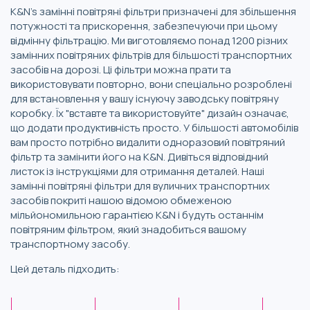
K&N's замінні повітряні фільтри призначені для збільшення
потужності та прискорення, забезпечуючи при цьому
відмінну фільтрацію. Ми виготовляємо понад 1200 різних
замінних повітряних фільтрів для більшості транспортних
засобів на дорозі. Ці фільтри можна прати та
використовувати повторно, вони спеціально розроблені
для встановлення у вашу існуючу заводську повітряну
коробку. Їх "вставте та використовуйте" дизайн означає,
що додати продуктивність просто. У більшості автомобілів
вам просто потрібно видалити одноразовий повітряний
фільтр та замінити його на K&N. Дивіться відповідний
листок із інструкціями для отримання деталей. Наші
замінні повітряні фільтри для вуличних транспортних
засобів покриті нашою відомою обмеженою
мільйономильною гарантією K&N і будуть останнім
повітряним фільтром, який знадобиться вашому
транспортному засобу.
Цей деталь підходить: