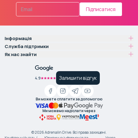
Підписатися
Інформація
Служба підтримки
Як нас знайти
Залишити відгук
4.9
Ви можете сплатити за допомогою
Ми можемо надіслати через
©
2026
Adrenalin Drive.
Всі права захищені
.
Конфіденційність /
Юридична інформація та
Угода