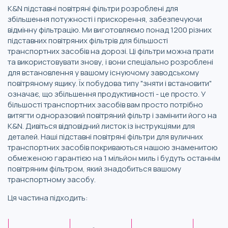
K&N підставні повітряні фільтри розроблені для
збільшення потужності і прискорення, забезпечуючи
відмінну фільтрацію. Ми виготовляємо понад 1200 різних
підставних повітряних фільтрів для більшості
транспортних засобів на дорозі. Ці фільтри можна прати
та використовувати знову, і вони спеціально розроблені
для встановлення у вашому існуючому заводському
повітряному ящику. Їх побудова типу "зняти і встановити"
означає, що збільшення продуктивності - це просто. У
більшості транспортних засобів вам просто потрібно
витягти одноразовий повітряний фільтр і замінити його на
K&N. Дивіться відповідний листок із інструкціями для
деталей. Наші підставні повітряні фільтри для вуличних
транспортних засобів покриваються нашою знаменитою
обмеженою гарантією на 1 мільйон миль і будуть останнім
повітряним фільтром, який знадобиться вашому
транспортному засобу.
Ця частина підходить: