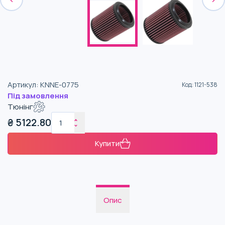
Артикул
:
KNNE-0775
Код
:
1121-538
Під замовлення
Тюнінг
₴
5122.80
Купити
Опис