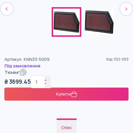
Артикул
:
KNN33-5009
Код
:
1122-083
Під замовлення
Тюнінг
₴
3699.45
Купити
Опис