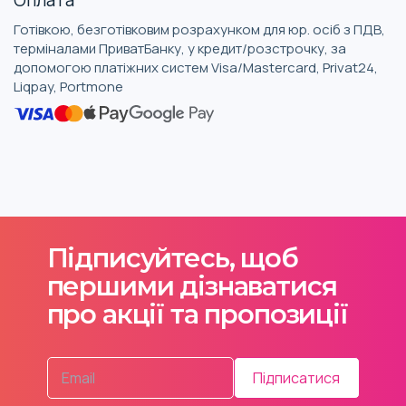
Готівкою, безготівковим розрахунком для юр. осіб з ПДВ,
терміналами ПриватБанку, у кредит/розстрочку, за
допомогою платіжних систем Visa/Mastercard, Privat24,
Liqpay, Portmone
Підписуйтесь, щоб
першими дізнаватися
про акції та пропозиції
Підписатися