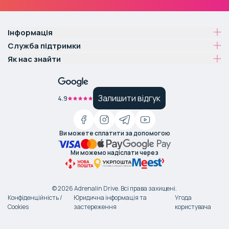
Інформація
Служба підтримки
Як нас знайти
Залишити відгук
4.9
Ви можете сплатити за допомогою
Ми можемо надіслати через
©
2026
Adrenalin Drive.
Всі права захищені
.
Конфіденційність /
Юридична інформація та
Угода
Cookies
застереження
користувача