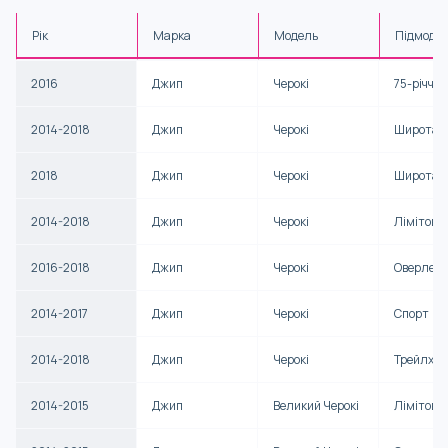
Рік
Марка
Модель
Підмоде
2016
Джип
Черокі
75-річчя
2014-2018
Джип
Черокі
Широта
2018
Джип
Черокі
Широта 
2014-2018
Джип
Черокі
Лімітова
2016-2018
Джип
Черокі
Оверлен
2014-2017
Джип
Черокі
Спорт
2014-2018
Джип
Черокі
Трейлхок
2014-2015
Джип
Великий Черокі
Лімітова