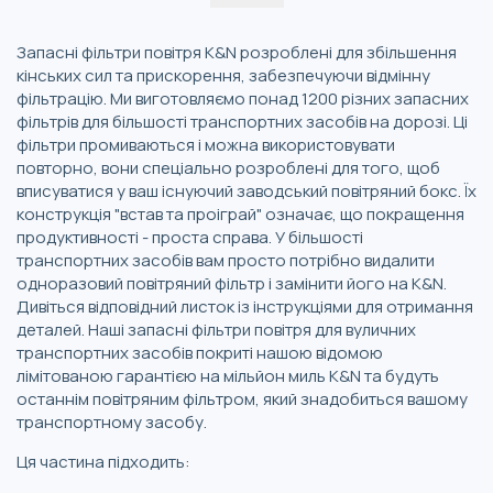
Запасні фільтри повітря K&N розроблені для збільшення
кінських сил та прискорення, забезпечуючи відмінну
фільтрацію. Ми виготовляємо понад 1200 різних запасних
фільтрів для більшості транспортних засобів на дорозі. Ці
фільтри промиваються і можна використовувати
повторно, вони спеціально розроблені для того, щоб
вписуватися у ваш існуючий заводський повітряний бокс. Їх
конструкція "встав та проіграй" означає, що покращення
продуктивності - проста справа. У більшості
транспортних засобів вам просто потрібно видалити
одноразовий повітряний фільтр і замінити його на K&N.
Дивіться відповідний листок із інструкціями для отримання
деталей. Наші запасні фільтри повітря для вуличних
транспортних засобів покриті нашою відомою
лімітованою гарантією на мільйон миль K&N та будуть
останнім повітряним фільтром, який знадобиться вашому
транспортному засобу.
Ця частина підходить: