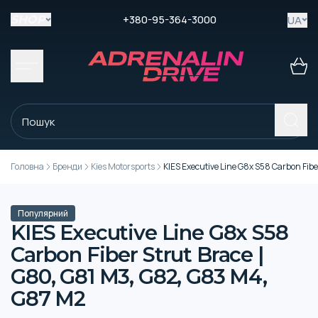
+380-95-364-3000
UA
SHOP
Головна
Бренди
Kies Motorsports
KIES Executive Line G8x S58 Carbon Fibe
Популярний
KIES Executive Line G8x S58
Carbon Fiber Strut Brace |
G80, G81 M3, G82, G83 M4,
G87 M2