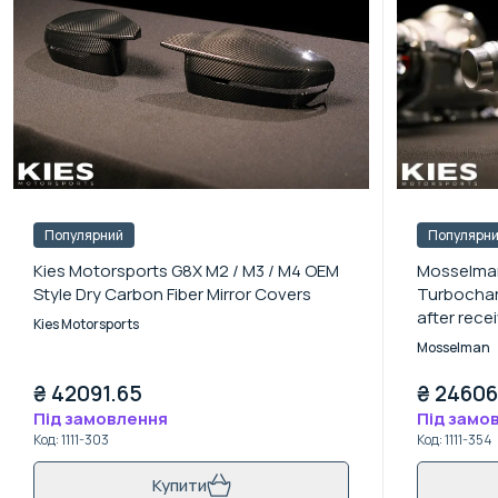
Популярний
Популярн
Kies Motorsports G8X M2 / M3 / M4 OEM
Mosselma
Style Dry Carbon Fiber Mirror Covers
Turbocharg
after rece
Kies Motorsports
Mishimot
Mosselman
₴
42091.65
₴
24606
Під замовлення
Під замо
Код
:
1111-303
Код
:
1111-354
Купити