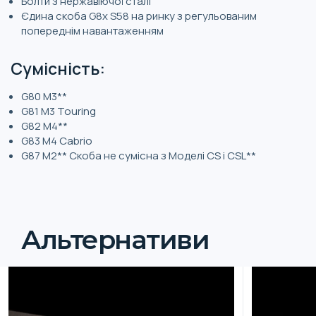
Болти з нержавіючої сталі
Єдина скоба G8x S58 на ринку з регульованим
попереднім навантаженням
Сумісність:
G80 M3**
G81 M3 Touring
G82 M4**
G83 M4 Cabrio
G87 M2** Скоба не сумісна з Моделі CS і CSL**
Альтернативи