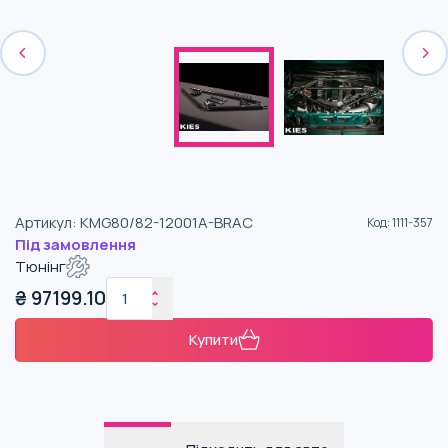
Артикул
:
KMG80/82-12001A-BRAC
Код
:
1111-357
Під замовлення
Тюнінг
₴
97199.10
Купити