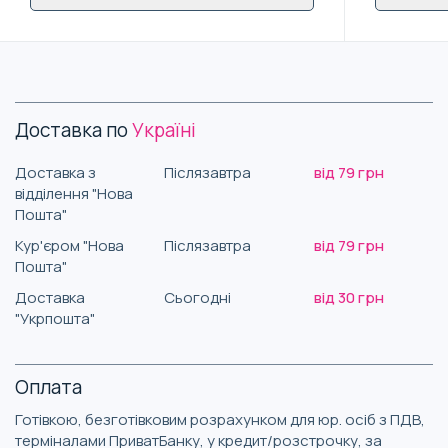
Доставка по
Україні
Доставка з
Післязавтра
від 79 грн
відділення "Нова
Пошта"
Кур'єром "Нова
Післязавтра
від 79 грн
Пошта"
Доставка
Сьогодні
від 30 грн
"Укрпошта"
Оплата
Готівкою, безготівковим розрахунком для юр. осіб з ПДВ,
терміналами ПриватБанку, у кредит/розстрочку, за