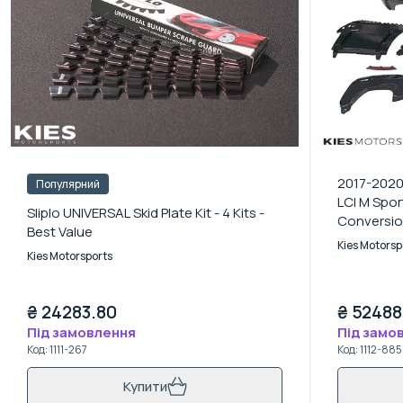
2017-2020 
Популярний
LCI M Spor
Sliplo UNIVERSAL Skid Plate Kit - 4 Kits -
Conversio
Best Value
Kies Motorsp
Kies Motorsports
₴
24283.80
₴
52488
Під замовлення
Під замо
Код
:
1111-267
Код
:
1112-885
Купити