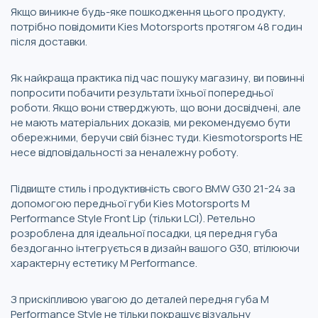
Якщо виникне будь-яке пошкодження цього продукту,
потрібно повідомити Kies Motorsports протягом 48 годин
після доставки.
Як найкраща практика під час пошуку магазину, ви повинні
попросити побачити результати їхньої попередньої
роботи. Якщо вони стверджують, що вони досвідчені, але
не мають матеріальних доказів, ми рекомендуємо бути
обережними, беручи свій бізнес туди. Kiesmotorsports НЕ
несе відповідальності за неналежну роботу.
Підвищте стиль і продуктивність свого BMW G30 21-24 за
допомогою передньої губи Kies Motorsports M
Performance Style Front Lip (тільки LCI). Ретельно
розроблена для ідеальної посадки, ця передня губа
бездоганно інтегрується в дизайн вашого G30, втілюючи
характерну естетику M Performance.
З прискіпливою увагою до деталей передня губа M
Performance Style не тільки покращує візуальну