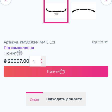
Артикул
:
KMSG30PP-MPFL-LCI
Код
:
1112-181
Під замовлення
Тюнінг
₴
20007.00
Купити
Підходить для авто
Опис