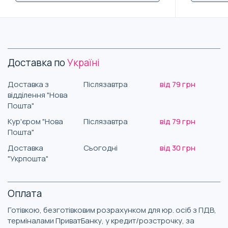
Доставка по
Україні
Доставка з
Післязавтра
від 79 грн
відділення "Нова
Пошта"
Кур'єром "Нова
Післязавтра
від 79 грн
Пошта"
Доставка
Сьогодні
від 30 грн
"Укрпошта"
Оплата
Готівкою, безготівковим розрахунком для юр. осіб з ПДВ,
терміналами ПриватБанку, у кредит/розстрочку, за