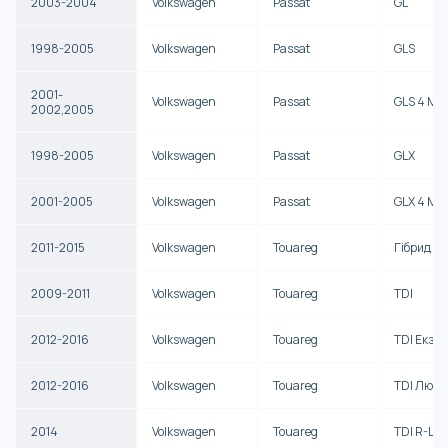
2003-2004
Volkswagen
Passat
GL
1998-2005
Volkswagen
Passat
GLS
2001-
Volkswagen
Passat
GLS 4 Mot
2002,2005
1998-2005
Volkswagen
Passat
GLX
2001-2005
Volkswagen
Passat
GLX 4 Mot
2011-2015
Volkswagen
Touareg
Гібрид
2009-2011
Volkswagen
Touareg
TDI
2012-2016
Volkswagen
Touareg
TDI Екзе
2012-2016
Volkswagen
Touareg
TDI Люкс
2014
Volkswagen
Touareg
TDI R-Lin