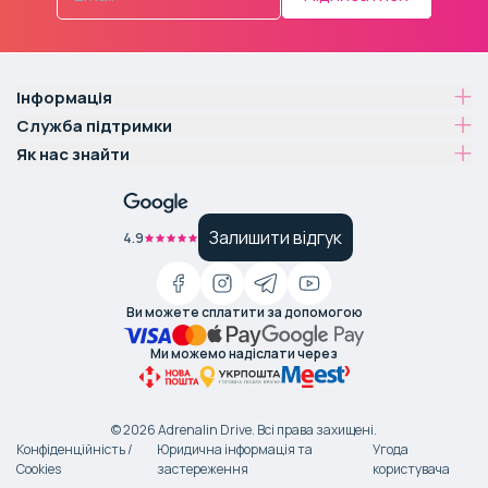
Інформація
Служба підтримки
Як нас знайти
Залишити відгук
4.9
Ви можете сплатити за допомогою
Ми можемо надіслати через
©
2026
Adrenalin Drive.
Всі права захищені
.
Конфіденційність /
Юридична інформація та
Угода
Cookies
застереження
користувача