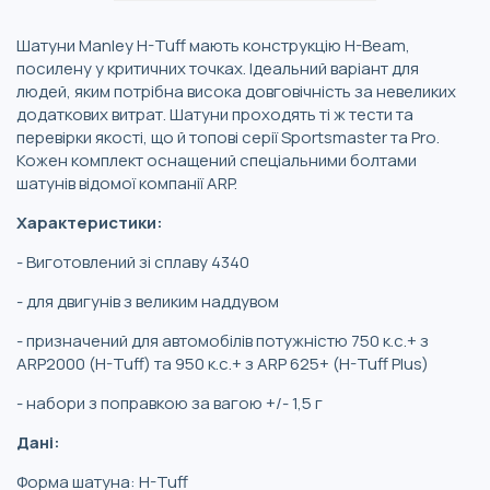
Шатуни Manley H-Tuff мають конструкцію H-Beam,
посилену у критичних точках. Ідеальний варіант для
людей, яким потрібна висока довговічність за невеликих
додаткових витрат. Шатуни проходять ті ж тести та
перевірки якості, що й топові серії Sportsmaster та Pro.
Кожен комплект оснащений спеціальними болтами
шатунів відомої компанії ARP.
Характеристики:
- Виготовлений зі сплаву 4340
- для двигунів з великим наддувом
- призначений для автомобілів потужністю 750 к.с.+ з
ARP2000 (H-Tuff) та 950 к.с.+ з ARP 625+ (H-Tuff Plus)
- набори з поправкою за вагою +/- 1,5 г
Дані:
Форма шатуна: H-Tuff