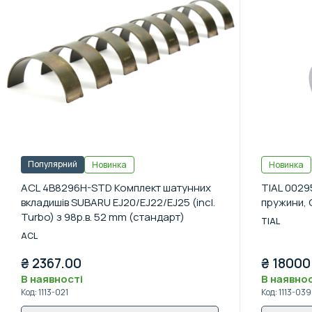
Популярний
Новинка
Новинка
ACL 4B8296H-STD Комплект шатунних
TIAL 0029
вкладишів SUBARU EJ20/EJ22/EJ25 (incl.
пружини, 
Turbo) з 98р.в. 52 mm (стандарт)
TIAL
ACL
₴
2367.00
₴
18000
В наявності
В наявнос
Код
:
1113-021
Код
:
1113-039