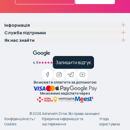
Інформація
Служба підтримки
Як нас знайти
Залишити відгук
4.9
Ви можете сплатити за допомогою
Ми можемо надіслати через
©
2026
Adrenalin Drive.
Всі права захищені
.
Конфіденційність /
Юридична інформація та
Угода
Cookies
застереження
користувача