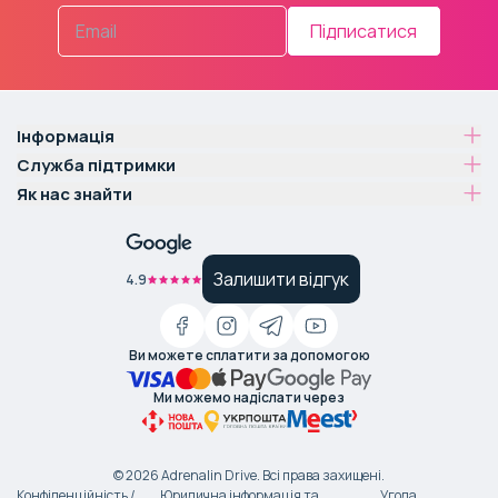
Підписатися
Інформація
Служба підтримки
Як нас знайти
Залишити відгук
4.9
Ви можете сплатити за допомогою
Ми можемо надіслати через
©
2026
Adrenalin Drive.
Всі права захищені
.
Конфіденційність /
Юридична інформація та
Угода