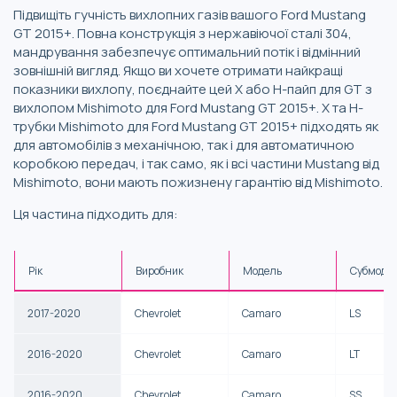
Підвищіть гучність вихлопних газів вашого Ford Mustang
GT 2015+. Повна конструкція з нержавіючої сталі 304,
мандрування забезпечує оптимальний потік і відмінний
зовнішній вигляд. Якщо ви хочете отримати найкращі
показники вихлопу, поєднайте цей X або H-пайп для GT з
вихлопом Mishimoto для Ford Mustang GT 2015+. X та H-
трубки Mishimoto для Ford Mustang GT 2015+ підходять як
для автомобілів з механічною, так і для автоматичною
коробкою передач, і так само, як і всі частини Mustang від
Mishimoto, вони мають пожизнену гарантію від Mishimoto.
Ця частина підходить для:
Рік
Виробник
Модель
Субмоде
2017-2020
Chevrolet
Camaro
LS
2016-2020
Chevrolet
Camaro
LT
2016-2020
Chevrolet
Camaro
SS