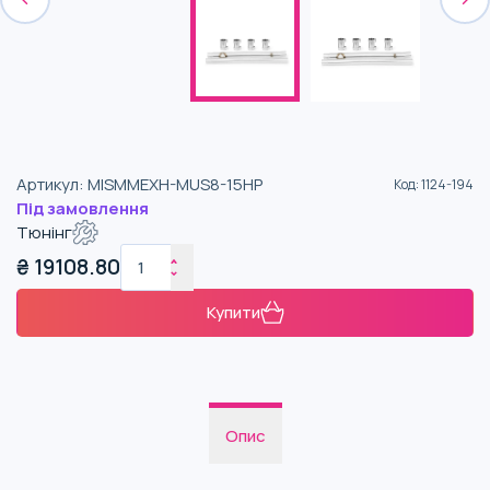
Артикул
:
MISMMEXH-MUS8-15HP
Код
:
1124-194
Під замовлення
Тюнінг
₴
19108.80
Купити
Опис