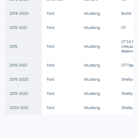
2019-2020
Ford
Mustang
Bullitt
2015-2021
Ford
Mustang
GT
GT 50 Рі
2015
Ford
Mustang
спеціаль
видання
2015-2021
Ford
Mustang
GT Премі
2015-2020
Ford
Mustang
Shelby G
2015-2020
Ford
Mustang
Shelby G
2020-2021
Ford
Mustang
Shelby G