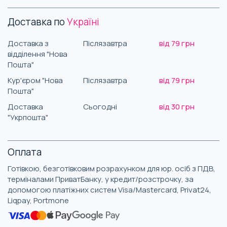
Доставка по
Україні
Доставка з
Післязавтра
від 79 грн
відділення "Нова
Пошта"
Кур'єром "Нова
Післязавтра
від 79 грн
Пошта"
Доставка
Сьогодні
від 30 грн
"Укрпошта"
Оплата
Готівкою, безготівковим розрахунком для юр. осіб з ПДВ,
терміналами ПриватБанку, у кредит/розстрочку, за
допомогою платіжних систем Visa/Mastercard, Privat24,
Liqpay, Portmone