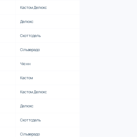
Кастом Делюкс
Делюкс
Скоттсдель
Сільверадо
Чієнн
Кастом
Кастом Делюкс
Делюкс
Скоттсдель
Сільверадо