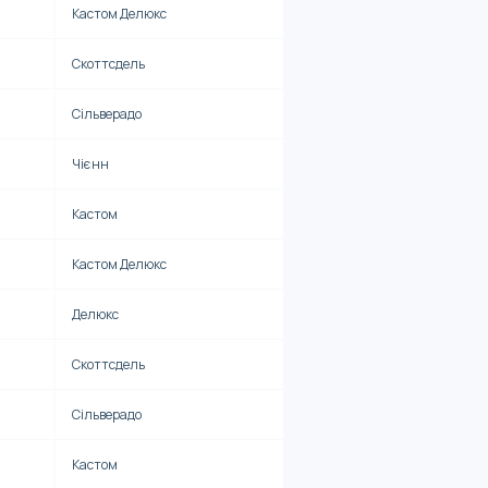
Кастом Делюкс
Скоттсдель
Сільверадо
Чієнн
Кастом
Кастом Делюкс
Делюкс
Скоттсдель
Сільверадо
Кастом