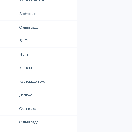
Кастом Deluxe
Scottsdale
Сільверадо
Біг Тен
Чієнн
Кастом
Кастом Делюкс
Делюкс
Скоттсдель
Сільверадо