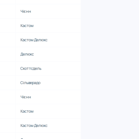
Чієнн
Кастом
Кастом Делюкс
Делюкс
Скоттсдель
Сільверадо
Чієнн
Кастом
Кастом Делюкс