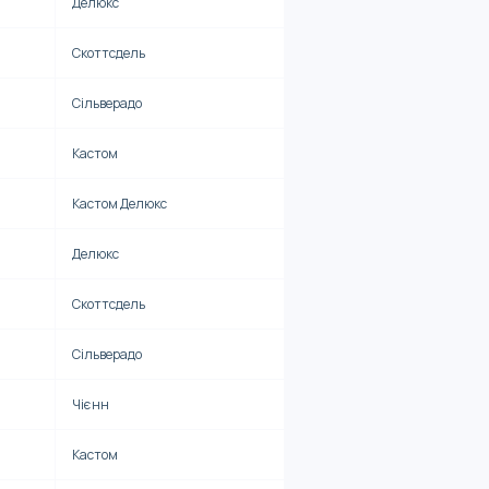
Делюкс
Скоттсдель
Сільверадо
Кастом
Кастом Делюкс
Делюкс
Скоттсдель
Сільверадо
Чієнн
Кастом