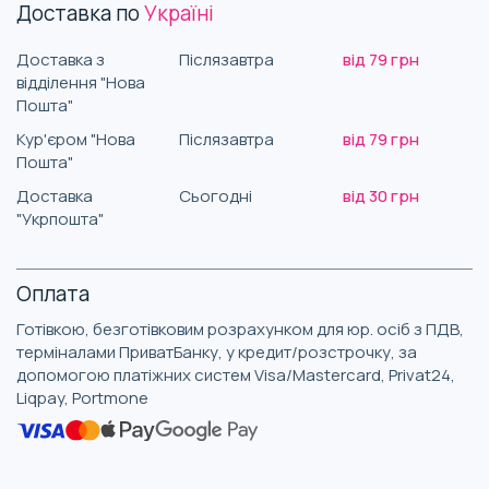
Доставка по
Україні
Доставка з
Післязавтра
від 79 грн
відділення "Нова
Пошта"
Кур'єром "Нова
Післязавтра
від 79 грн
Пошта"
Доставка
Сьогодні
від 30 грн
"Укрпошта"
Оплата
Готівкою, безготівковим розрахунком для юр. осіб з ПДВ,
терміналами ПриватБанку, у кредит/розстрочку, за
допомогою платіжних систем Visa/Mastercard, Privat24,
Liqpay, Portmone