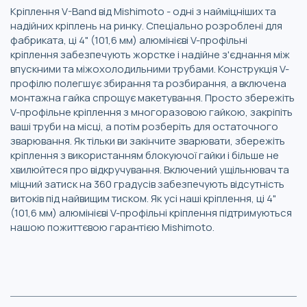
Кріплення V-Band від Mishimoto - одні з найміцніших та
надійних кріплень на ринку. Спеціально розроблені для
фабриката, ці 4" (101,6 мм) алюмінієві V-профільні
кріплення забезпечують жорстке і надійне з'єднання між
впускними та міжохолодильними трубами. Конструкція V-
профілю полегшує збирання та розбирання, а включена
монтажна гайка спрощує макетування. Просто збережіть
V-профільне кріплення з многоразовою гайкою, закріпіть
ваші труби на місці, а потім розберіть для остаточного
зварювання. Як тільки ви закінчите зварювати, збережіть
кріплення з використанням блокуючої гайки і більше не
хвилюйтеся про відкручування. Включений ущільнювач та
міцний затиск на 360 градусів забезпечують відсутність
витоків під найвищим тиском. Як усі наші кріплення, ці 4"
(101,6 мм) алюмінієві V-профільні кріплення підтримуються
нашою пожиттєвою гарантією Mishimoto.