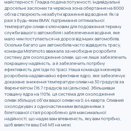
майстерності. Гладка подача потужності, індивідуальні
дросельні заслонки та червона зона обертання на 8000
об/хв створюють незабутні враження від водіння. Як і в
разі з будь-яким BMW, підтримання оптимальної
температури оливи є ключовим для подовження терміну
служби вашого автомобіля і забезпечення водіння, яке
мало чим поступається на дорозі від інших автомобілів.
Оскільки багато цих автомобілів часто відвідують трасу,
команда Mishimoto вважала за необхідне розробити
систему для охолодження оливи, що не лише забезпечить
покращену надійність, а й забезпечить потрібну
ефективність для їзди по трасі. Наша команда інженерів
розробила надзвичайно ефективне ядро, яке забезпечує
доказане зниження температури оливи на 30 градусів за
Фаренгейтом (16.7 градусів за Цельсієм). Збільшивши
товщину ядра на 110%, ця система для охолодження
оливи збільшує об'єм вашої оливи на 0,44 кварта. Оливний
охолоджувач з одночастинними вкладеннями з
білетованої сталі розроблено для максимальної
надійності, що надає вам впевненість, яку вам потрібно,
щоб вивести ваш E46 M3 на межі.