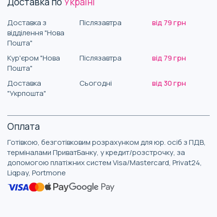
Доставка по
Україні
Доставка з
Післязавтра
від 79 грн
відділення "Нова
Пошта"
Кур'єром "Нова
Післязавтра
від 79 грн
Пошта"
Доставка
Сьогодні
від 30 грн
"Укрпошта"
Оплата
Готівкою, безготівковим розрахунком для юр. осіб з ПДВ,
терміналами ПриватБанку, у кредит/розстрочку, за
допомогою платіжних систем Visa/Mastercard, Privat24,
Liqpay, Portmone