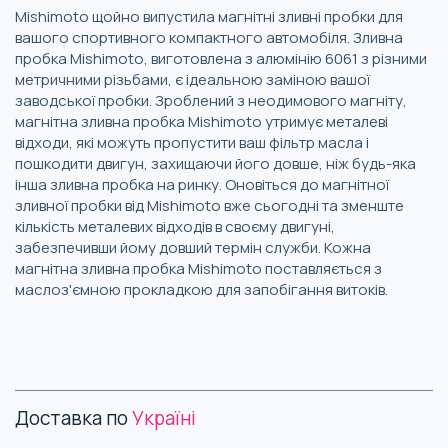
Mishimoto щойно випустила магнітні зливні пробки для
вашого спортивного компактного автомобіля. Зливна
пробка Mishimoto, виготовлена з алюмінію 6061 з різними
метричними різьбами, є ідеальною заміною вашої
заводської пробки. Зроблений з неодимового магніту,
магнітна зливна пробка Mishimoto утримує металеві
відходи, які можуть пропустити ваш фільтр масла і
пошкодити двигун, захищаючи його довше, ніж будь-яка
інша зливна пробка на ринку. Оновіться до магнітної
зливної пробки від Mishimoto вже сьогодні та зменште
кількість металевих відходів в своєму двигуні,
забезпечивши йому довший термін служби. Кожна
магнітна зливна пробка Mishimoto поставляється з
маслоз'ємною прокладкою для запобігання витоків.
Доставка по
Україні