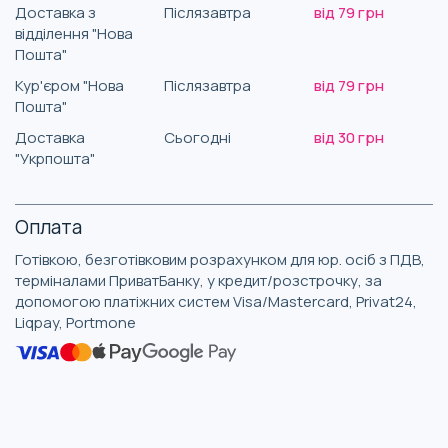
Доставка з
Післязавтра
від 79 грн
відділення "Нова
Пошта"
Кур'єром "Нова
Післязавтра
від 79 грн
Пошта"
Доставка
Сьогодні
від 30 грн
"Укрпошта"
Оплата
Готівкою, безготівковим розрахунком для юр. осіб з ПДВ,
терміналами ПриватБанку, у кредит/розстрочку, за
допомогою платіжних систем Visa/Mastercard, Privat24,
Liqpay, Portmone