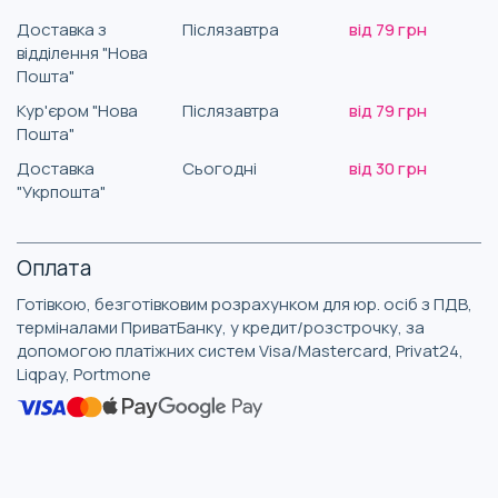
Доставка з
Післязавтра
від 79 грн
відділення "Нова
Пошта"
Кур'єром "Нова
Післязавтра
від 79 грн
Пошта"
Доставка
Сьогодні
від 30 грн
"Укрпошта"
Оплата
Готівкою, безготівковим розрахунком для юр. осіб з ПДВ,
терміналами ПриватБанку, у кредит/розстрочку, за
допомогою платіжних систем Visa/Mastercard, Privat24,
Liqpay, Portmone