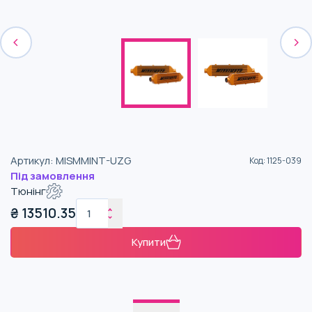
Артикул
:
MISMMINT-UZG
Код
:
1125-039
Під замовлення
Тюнінг
₴
13510.35
Купити