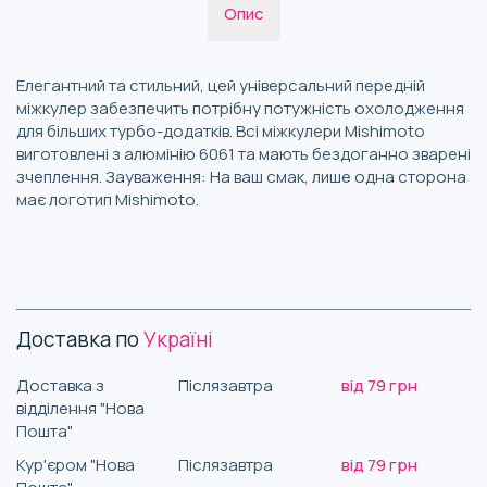
Опис
Елегантний та стильний, цей універсальний передній
міжкулер забезпечить потрібну потужність охолодження
для більших турбо-додатків. Всі міжкулери Mishimoto
виготовлені з алюмінію 6061 та мають бездоганно зварені
зчеплення. Зауваження: На ваш смак, лише одна сторона
має логотип Mishimoto.
Доставка по
Україні
Доставка з
Післязавтра
від 79 грн
відділення "Нова
Пошта"
Кур'єром "Нова
Післязавтра
від 79 грн