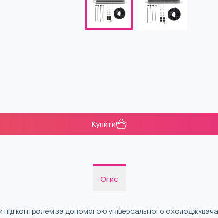
Купити
Опис
и під контролем за допомогою універсального охолоджувача р