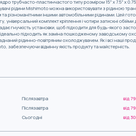
дро трубчасто-пластинчастого типу розміром 15" x 7.5" x 0.7
вачі рідини Mishimoto можна використовувати з рідиною тран
 та різноманітними іншими автомобільними рідинами. Цей гот
у, універсальний комплект кріплення і чотири затискні обійми 
адає гнучкість установки, щоб підходити для будь-якого зас
, ідеально підходить як заміна пошкодженому заводському ох
днаний рідинно-повітряним охолоджувачем. Як і всі наші прод
to, забезпечуючи відмінну якість продукту та майстерність.
Післязавтра
від 79
Післязавтра
від 79
Сьогодні
від 30