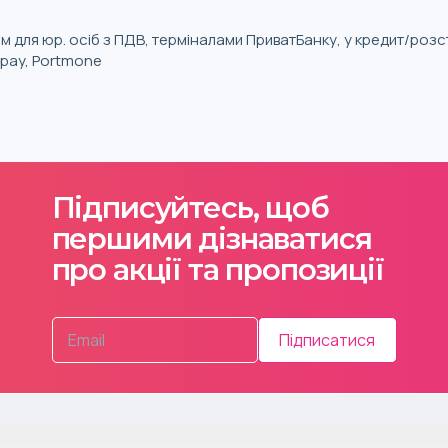
м для юр. осіб з ПДВ, терміналами ПриватБанку, у кредит/роз
iqpay, Portmone
Підписуйтесь, щоб
першими дізнаватися
про акції та пропозиції
Підписатися