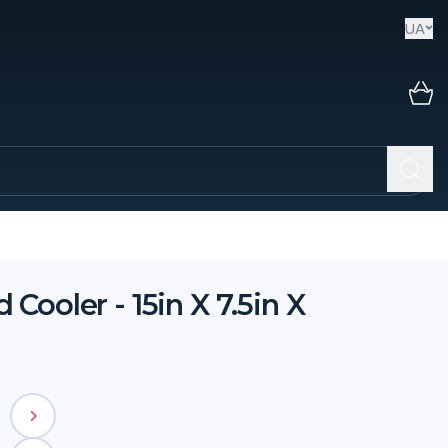
UA
ooler - 15in X 7.5in X