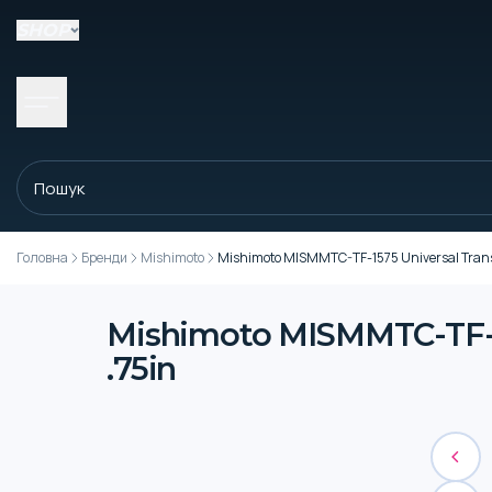
SHOP
Головна
Бренди
Mishimoto
Mishimoto MISMMTC-TF-1575 Universal Transmis
Mishimoto MISMMTC-TF-157
.75in