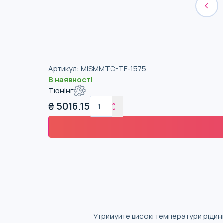
Артикул
:
MISMMTC-TF-1575
В наявності
Тюнінг
₴
5016.15
Утримуйте високі температури рідин