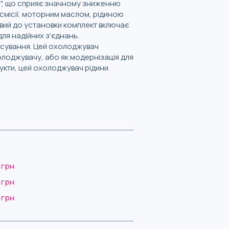
5", що сприяє значному зниженню
смісії, моторним маслом, рідиною
овий до установки комплект включає
для надійних з'єднань.
тосування. Цей охолоджувач
олоджувачу, або як модернізація для
укти, цей охолоджувач рідини
 грн
 грн
 грн