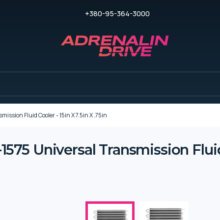
+380-95-364-3000
sion Fluid Cooler - 15in X 7.5in X .75in
5 Universal Transmission Fluid C