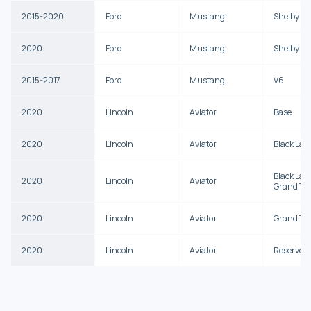
2015-2020
Ford
Mustang
Shelby G
2020
Ford
Mustang
Shelby G
2015-2017
Ford
Mustang
V6
2020
Lincoln
Aviator
Base
2020
Lincoln
Aviator
Black Lab
Black Lab
2020
Lincoln
Aviator
Grand To
2020
Lincoln
Aviator
Grand To
2020
Lincoln
Aviator
Reserve