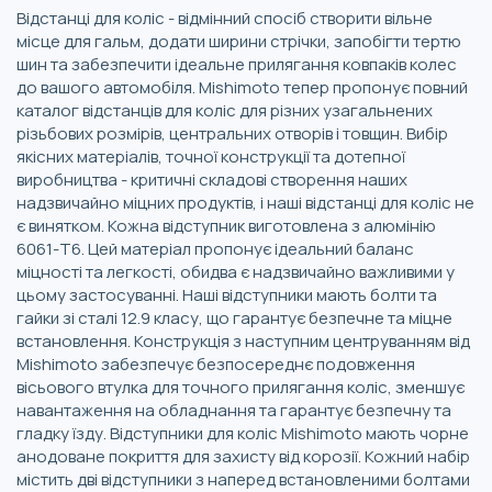
Відстанці для коліс - відмінний спосіб створити вільне
місце для гальм, додати ширини стрічки, запобігти тертю
шин та забезпечити ідеальне прилягання ковпаків колес
до вашого автомобіля. Mishimoto тепер пропонує повний
каталог відстанців для коліс для різних узагальнених
різьбових розмірів, центральних отворів і товщин. Вибір
якісних матеріалів, точної конструкції та дотепної
виробництва - критичні складові створення наших
надзвичайно міцних продуктів, і наші відстанці для коліс не
є винятком. Кожна відступник виготовлена з алюмінію
6061-T6. Цей матеріал пропонує ідеальний баланс
міцності та легкості, обидва є надзвичайно важливими у
цьому застосуванні. Наші відступники мають болти та
гайки зі сталі 12.9 класу, що гарантує безпечне та міцне
встановлення. Конструкція з наступним центруванням від
Mishimoto забезпечує безпосереднє подовження
вісьового втулка для точного прилягання коліс, зменшує
навантаження на обладнання та гарантує безпечну та
гладку їзду. Відступники для коліс Mishimoto мають чорне
анодоване покриття для захисту від корозії. Кожний набір
містить дві відступники з наперед встановленими болтами