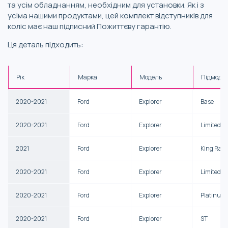
та усім обладнанням, необхідним для установки. Як і з
усіма нашими продуктами, цей комплект відступників для
коліс має наш підписний Пожиттєву гарантію.
Ця деталь підходить:
Рік
Марка
Модель
Підмоде
2020-2021
Ford
Explorer
Base
2020-2021
Ford
Explorer
Limited
2021
Ford
Explorer
King Ran
2020-2021
Ford
Explorer
Limited H
2020-2021
Ford
Explorer
Platinum
2020-2021
Ford
Explorer
ST