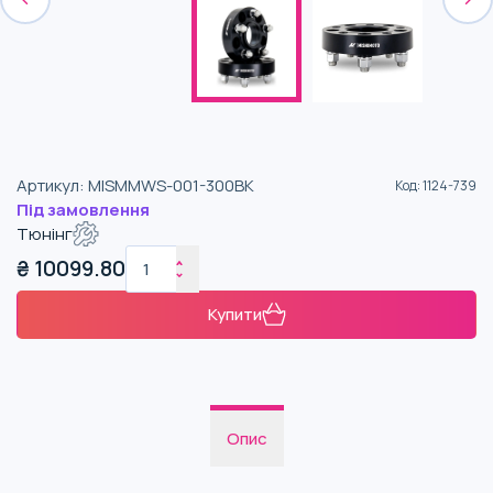
Артикул
:
MISMMWS-001-300BK
Код
:
1124-739
Під замовлення
Тюнінг
₴
10099.80
Купити
Опис