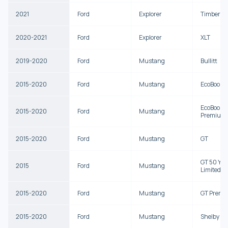
2021
Ford
Explorer
Timberlin
2020-2021
Ford
Explorer
XLT
2019-2020
Ford
Mustang
Bullitt
2015-2020
Ford
Mustang
EcoBoost
EcoBoost
2015-2020
Ford
Mustang
Premium
2015-2020
Ford
Mustang
GT
GT 50 Yea
2015
Ford
Mustang
Limited Ed
2015-2020
Ford
Mustang
GT Prem
2015-2020
Ford
Mustang
Shelby G