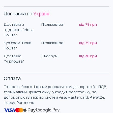
Доставка по
Україні
Доставка з
Післязавтра
від 79 грн
відділення "Нова
Пошта"
Кур'єром "Нова
Післязавтра
від 79 грн
Пошта"
Доставка
Сьогодні
від 30 грн
"Укрпошта"
Оплата
Готівкою, безготівковим розрахунком для юр. осіб з ПДВ,
терміналами ПриватБанку, у кредит/розстрочку, за
допомогою платіжних систем Visa/Mastercard, Privat24,
Liqpay, Portmone