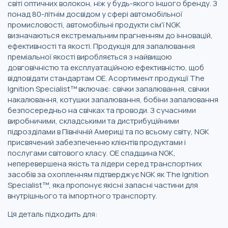
світі оптичних волокон, ніж у будь-якого іншого бренду. З
понад 80-літнім досвідом у сфері автомобільної
промисловості, автомобільні продукти сім'ї NGK
визначаються екстремальним прагненням до інновацій,
ефективності та якості. Продукція для запалювання
преміальної якості виробляється з найвищою
довговічністю та експлуатаційною ефективністю, щоб
відповідати стандартам ОЕ. Асортимент продукції The
Ignition Specialist™ включає: свічки запалювання, свічки
накалювання, котушки запалювання, бобіни запалювання
безпосередньо на свічках та проводи. З сучасними
виробничими, складськими та дистрибуційними
підрозділами в Північній Америці та по всьому світу, NGK
присвячений забезпеченню клієнтів продуктами і
послугами світового класу. ОЕ спадщина NGK,
неперевершена якість та лідери серед транспортних
засобів за охопленням підтверджує NGK як The Ignition
Specialist™, яка пропонує якісні запасні частини для
внутрішнього та імпортного транспорту.
Ця деталь підходить для: