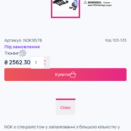
Артикул
:
NGK9578
Код
:
1125-535
Під замовлення
Тюнінг
₴
2562.30
Купити
Опис
NGK є спеціалістом у запалюванні з більшою кількістю у