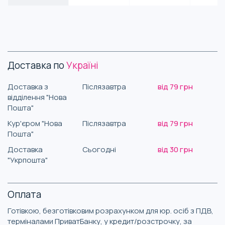
Доставка по
Україні
Доставка з
Післязавтра
від 79 грн
відділення "Нова
Пошта"
Кур'єром "Нова
Післязавтра
від 79 грн
Пошта"
Доставка
Сьогодні
від 30 грн
"Укрпошта"
Оплата
Готівкою, безготівковим розрахунком для юр. осіб з ПДВ,
терміналами ПриватБанку, у кредит/розстрочку, за