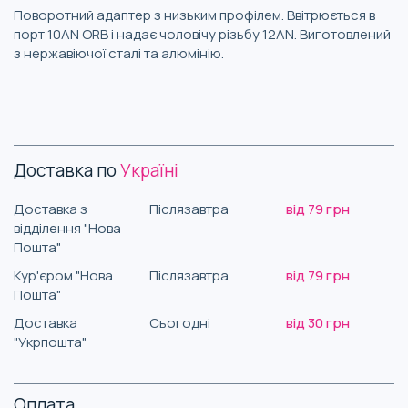
Поворотний адаптер з низьким профілем. Ввітрюється в
порт 10AN ORB і надає чоловічу різьбу 12AN. Виготовлений
з нержавіючої сталі та алюмінію.
Доставка по
Україні
Доставка з
Післязавтра
від 79 грн
відділення "Нова
Пошта"
Кур'єром "Нова
Післязавтра
від 79 грн
Пошта"
Доставка
Сьогодні
від 30 грн
"Укрпошта"
Оплата