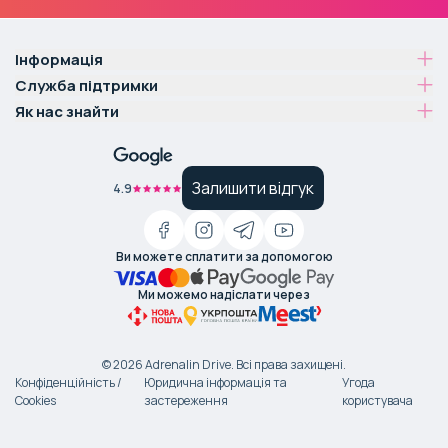
Інформація
Служба підтримки
Як нас знайти
Залишити відгук
4.9
Ви можете сплатити за допомогою
Ми можемо надіслати через
©
2026
Adrenalin Drive.
Всі права захищені
.
Конфіденційність /
Юридична інформація та
Угода
Cookies
застереження
користувача