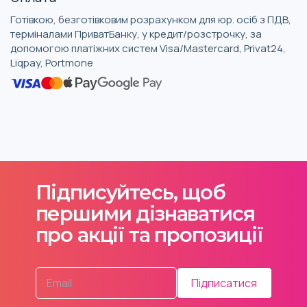
Готівкою, безготівковим розрахунком для юр. осіб з ПДВ,
терміналами ПриватБанку, у кредит/розстрочку, за
допомогою платіжних систем Visa/Mastercard, Privat24,
Liqpay, Portmone
Підписуйтесь, щоб
першими дізнаватися
про акції та пропозиції
Підписатися