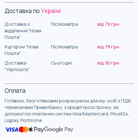
Доставка по
Україні
Доставка з
Післязавтра
від 79 грн
відділення "Нова
Пошта"
Кур'єром "Нова
Післязавтра
від 79 грн
Пошта"
Доставка
Сьогодні
від 30 грн
"Укрпошта"
Оплата
Готівкою, безготівковим розрахунком для юр. осіб з ПДВ,
терміналами ПриватБанку, у кредит/розстрочку, за
допомогою платіжних систем Visa/Mastercard, Privat24,
Liqpay, Portmone