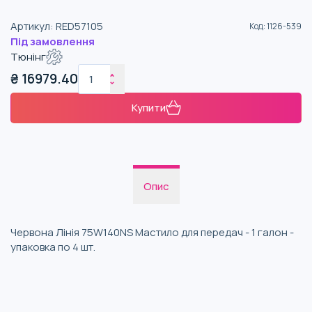
Артикул
:
RED57105
Код
:
1126-539
Під замовлення
Тюнінг
₴
16979.40
Купити
Опис
Червона Лінія 75W140NS Мастило для передач - 1 галон -
упаковка по 4 шт.