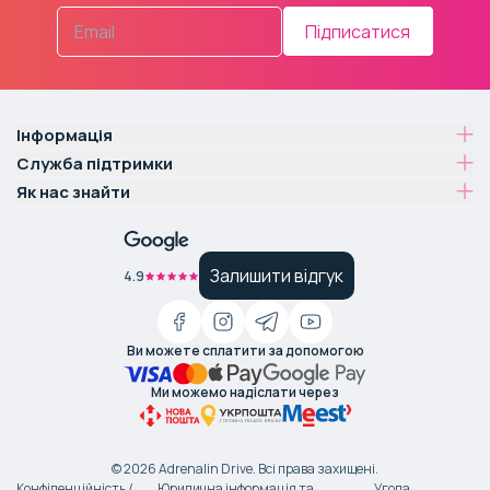
Підписатися
Інформація
Служба підтримки
Як нас знайти
Залишити відгук
4.9
Ви можете сплатити за допомогою
Ми можемо надіслати через
©
2026
Adrenalin Drive.
Всі права захищені
.
Конфіденційність /
Юридична інформація та
Угода