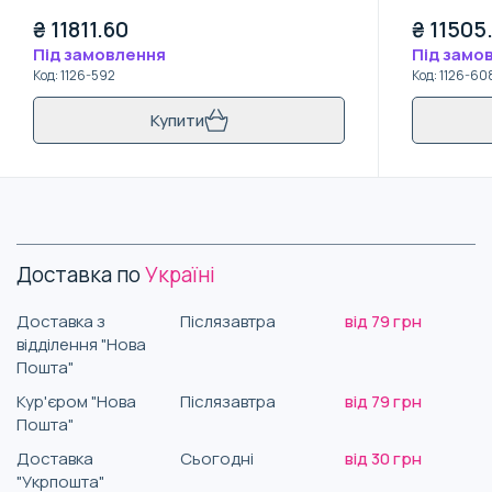
₴
11811.60
₴
11505
Під замовлення
Під замо
Код
:
1126-592
Код
:
1126-60
Купити
Доставка по
Україні
Доставка з
Післязавтра
від 79 грн
відділення "Нова
Пошта"
Кур'єром "Нова
Післязавтра
від 79 грн
Пошта"
Доставка
Сьогодні
від 30 грн
"Укрпошта"