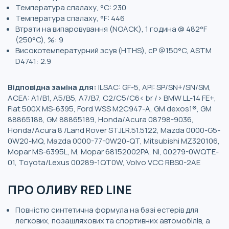
Температура спалаху, °C: 230
Температура спалаху, °F: 446
Втрати на випаровування (NOACK), 1 година @ 482°F
(250°C), %: 9
Високотемпературний зсув (HTHS), cP @150°C, ASTM
D4741: 2.9
Відповідна заміна для:
ILSAC: GF-5, API: SP/SN+/SN/SM,
ACEA: A1/B1, A5/B5, A7/B7, C2/C5/C6< br /> BMW LL-14 FE+,
Fiat 500X MS-6395, Ford WSS M2C947-A, GM dexos1®, GM
88865188, GM 88865189, Honda/Acura 08798-9036,
Honda/Acura 8 /Land Rover STJLR.51.5122, Mazda 0000-G5-
0W20-MQ, Mazda 0000-77-0W20-QT, Mitsubishi MZ320106,
Mopar MS-6395L, M, Mopar 68152002PA, Ni, 00279-0WQTE-
01, Toyota/Lexus 00289-1QT0W, Volvo VCC RBS0-2AE
ПРО ОЛИВУ RED LINE
Повністю синтетична формула на базі естерів для
легкових, позашляхових та спортивних автомобілів, а