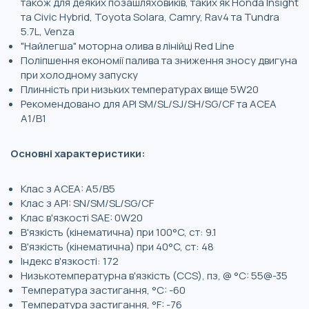
також для деяких позашляховиків, таких як Honda Insight
та Civic Hybrid, Toyota Solara, Camry, Rav4 та Tundra
5.7L, Venza
"Найлегша" моторна олива в лінійці Red Line
Поліпшення економії палива та зниження зносу двигуна
при холодному запуску
Плинність при низьких температурах вище 5W20
Рекомендовано для API SM/SL/SJ/SH/SG/CF та ACEA
A1/B1
Основні характеристики:
Клас з ACEA: A5/B5
Клас з API: SN/SM/SL/SG/CF
Клас в'язкості SAE: 0W20
В'язкість (кінематична) при 100°C, ст: 9.1
В'язкість (кінематична) при 40°C, ст: 48
Індекс в'язкості: 172
Низькотемпературна в'язкість (CCS), пз, @ °C: 55@-35
Температура застигання, °C: -60
Температура застигання, °F: -76