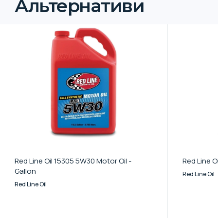
Альтернативи
Red Line Oil 15305 5W30 Motor Oil -
Red Line O
Gallon
Red Line Oil
Red Line Oil