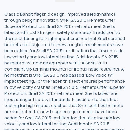
Classic Bandit flagship design, improved aerodynamics
through design innovation. Snell SA 2015 Helmets Offer
Superior Protection: Snell SA 2015 helmets meet Snell's
latest and most stringent safety standards. In addition to
the strict testing for high impact crashes that Snell certified
helmets are subjected to, new tougher requirements have
been added for Snell SA 2015 certification that also include
low velocity and low lateral testing. Additionally, SA 2015
helmets must now be equipped with FIA 8858-2010
compliant M6 terminal mounts for frontal head restraints. A
helmet that is Snell SA 2015 has passed "Low Velocity"
impact testing. For the racer, this test ensures performance
in low velocity crashes. Snell SA 2015 Helmets Offer Superior
Protection: Snell SA 2015 helmets meet Snell's latest and
most stringent safety standards. In addition to the strict
testing for high impact crashes that Snell certified helmets
are subjected to, new tougher requirements have been
added for Snell SA 2015 certification that also include low
velocity and low lateral testing. Additionally, SA 2015
helmets must now be equipped with FIA 8858 compliant M6