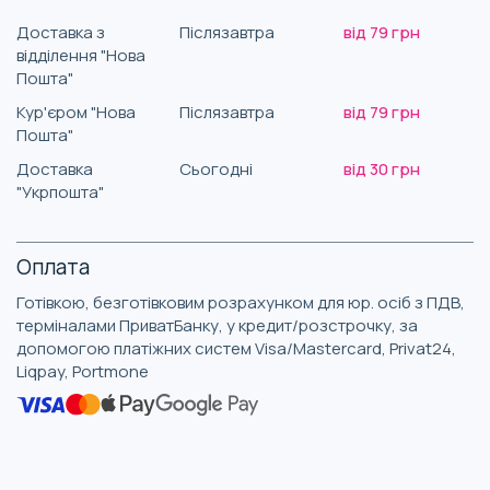
Доставка з
Післязавтра
від 79 грн
відділення "Нова
Пошта"
Кур'єром "Нова
Післязавтра
від 79 грн
Пошта"
Доставка
Сьогодні
від 30 грн
"Укрпошта"
Оплата
Готівкою, безготівковим розрахунком для юр. осіб з ПДВ,
терміналами ПриватБанку, у кредит/розстрочку, за
допомогою платіжних систем Visa/Mastercard, Privat24,
Liqpay, Portmone