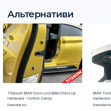
Альтернативи
Titanium BMW Door Lock Billet Dress Up
BMW Trunk 
Hardware - Cotton Candy
Hardware K
Downstar Inc.
Downstar In