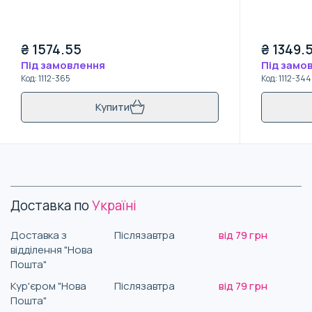
₴
1574.55
₴
1349.
Під замовлення
Під замо
Код
:
1112-365
Код
:
1112-344
Купити
Доставка по
Україні
Доставка з
Післязавтра
від 79 грн
відділення "Нова
Пошта"
Кур'єром "Нова
Післязавтра
від 79 грн
Пошта"