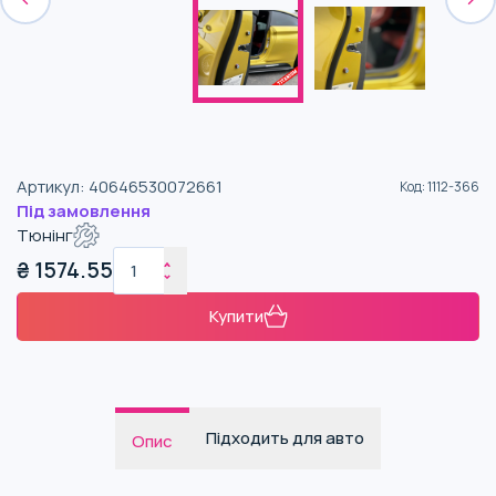
Артикул
:
40646530072661
Код
:
1112-366
Під замовлення
Тюнінг
₴
1574.55
Купити
Підходить для авто
Опис