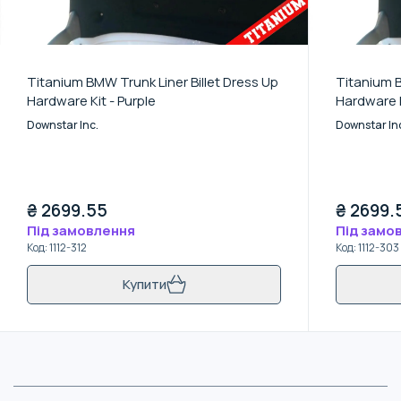
Titanium BMW Trunk Liner Billet Dress Up
Titanium B
Hardware Kit - Purple
Hardware K
Downstar Inc.
Downstar In
₴
2699.55
₴
2699.
Під замовлення
Під замо
Код
:
1112-312
Код
:
1112-303
Купити