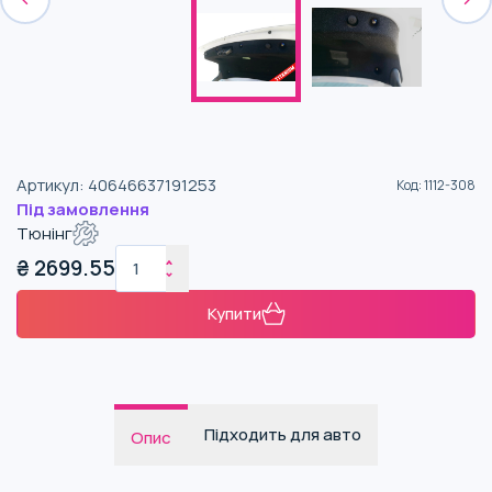
Артикул
:
40646637191253
Код
:
1112-308
Під замовлення
Тюнінг
₴
2699.55
Купити
Підходить для авто
Опис