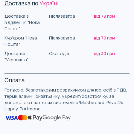
Доставка по
Україні
Доставка з
Післязавтра
від 79 грн
відділення "Нова
Пошта"
Кур'єром "Нова
Післязавтра
від 79 грн
Пошта"
Доставка
Сьогодні
від 30 грн
"Укрпошта"
Оплата
Готівкою, безготівковим розрахунком для юр. осіб з ПДВ,
терміналами ПриватБанку, у кредит/розстрочку, за
допомогою платіжних систем Visa/Mastercard, Privat24,
Liqpay, Portmone