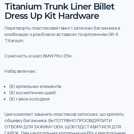
Titanium Trunk Liner Billet
Dress Up Kit Hardware
Перетворіть пластиковий гвинт і затискач багажника в
комбінацію з різьбовою вставкою та кріпленням GR-5
Titanium.
Сумісність із шасі BMW F8x і E9x.
Набір включає:
(8) кріпильних елементів
(8) косметичних шайб
(8) гайок колодязя
Цей комплект замінить пластикові затискачі, що кріплять
обшивку багажника. Ви ПОТРІБНО ПРОСВІДРІЛИТИ
ОТВОРИ ДЛЯ ЗАЖИМУ OEM, ЩОБ ПІДСТАВИТИСЯ ДЛЯ
ГАЙОК. Два центральних кріплення на F8x є квадратними