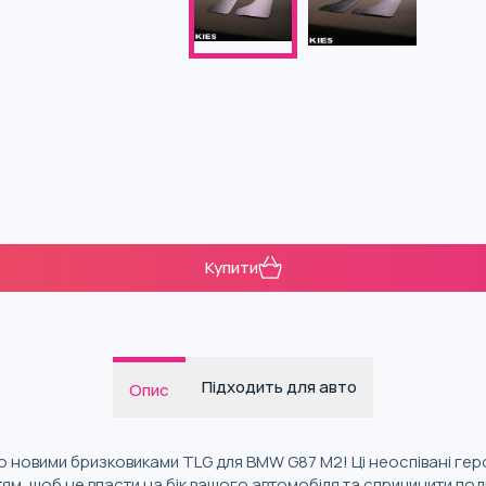
Купити
Підходить для авто
Опис
но новими бризковиками TLG для BMW G87 M2! Ці неоспівані ге
ям, щоб не впасти на бік вашого автомобіля та спричинити подр