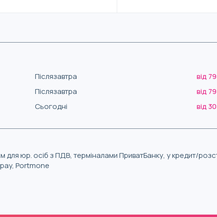
Післязавтра
від 79
Післязавтра
від 79
Сьогодні
від 30
м для юр. осіб з ПДВ, терміналами ПриватБанку, у кредит/роз
iqpay, Portmone