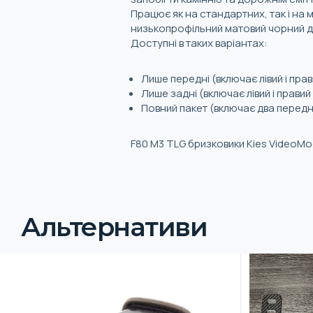
Працює як на стандартних, так і на
низькопрофільний матовий чорний д
Доступні в таких варіантах:
Лише передні (включає лівий і пра
Лише задні (включає лівий і прави
Повний пакет (включає два передні
F80 M3 TLG бризковики Kies VideoM
Альтернативи