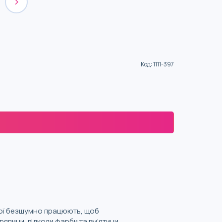
Код
:
1111-397
рої безшумно працюють, щоб
япини, відколи фарби та вм’ятини.