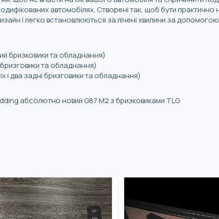
 модифікованих автомобілях. Створені так, щоб бути практично
изайн і легко встановлюються за лічені хвилини за допомого
вий бризковики та обладнання)
й бризговики та обладнання)
х і два задні бризговики та обладнання)
odding абсолютно новий G87 M2 з бризковиками TLG