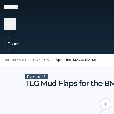
SHOP
Головна
Бренди
TLG
TLG Mud Flaps for the BMW G87 M2 - Rear
Популярний
TLG Mud Flaps for the B