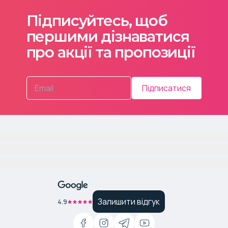
Підписуйтесь, щоб
першими дізнаватися
про акції та пропозиції
Підписатися
Залишити відгук
4.9