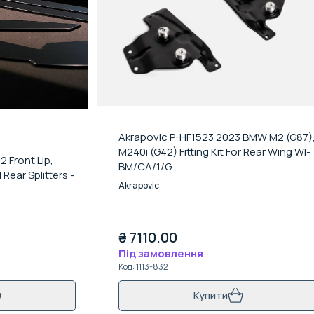
Akrapovic P-HF1523 2023 BMW M2 (G87)
M240i (G42) Fitting Kit For Rear Wing WI-
Front Lip,
BM/CA/1/G
 Rear Splitters -
Akrapovic
₴
7110.00
Під замовлення
Код
:
1113-832
Купити