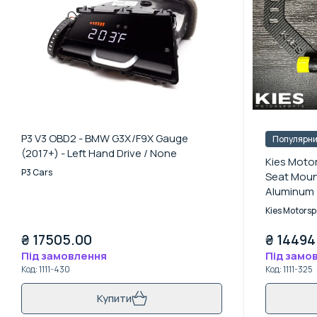
P3 V3 OBD2 - BMW G3X/F9X Gauge
Популярн
(2017+) - Left Hand Drive / None
Kies Motor
P3 Cars
Seat Mount
Aluminum 
Extinguish
Kies Motorsp
₴
17505.00
₴
14494
Під замовлення
Під замо
Код
:
1111-430
Код
:
1111-325
Купити