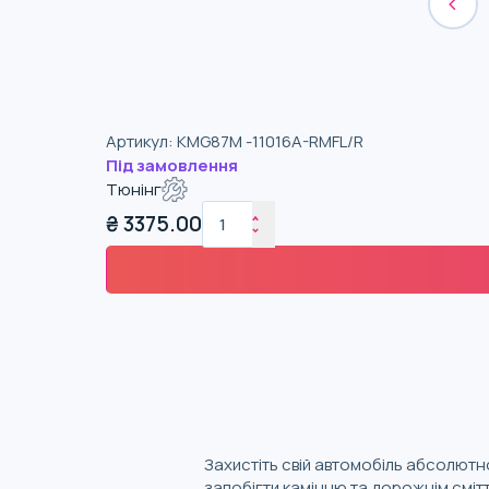
Артикул
:
KMG87M -11016A-RMFL/R
Під замовлення
Тюнінг
₴
3375.00
Захистіть свій автомобіль абсолют
запобігти камінню та дорожнім смітт