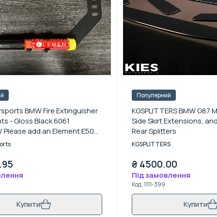
ий
Популярний
sports BMW Fire Extinguisher
KGSPLITTERS BMW G87 M2 
s - Gloss Black 6061
Side Skirt Extensions, and
/ Please add an Element E50
Rear Splitters
er
orts
KGSPLITTERS
.95
₴
4500.00
влення
Під замовлення
Код
:
1111-399
Купити
Купити