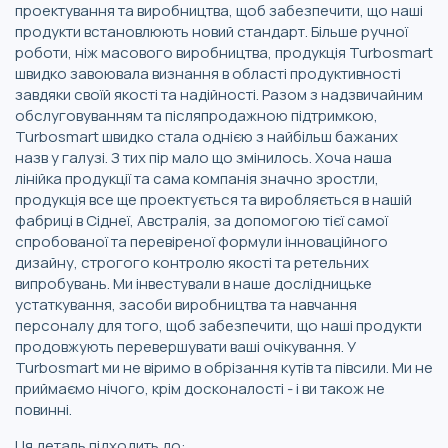
проектування та виробництва, щоб забезпечити, що наші
продукти встановлюють новий стандарт. Більше ручної
роботи, ніж масового виробництва, продукція Turbosmart
швидко завоювала визнання в області продуктивності
завдяки своїй якості та надійності. Разом з надзвичайним
обслуговуванням та післяпродажною підтримкою,
Turbosmart швидко стала однією з найбільш бажаних
назв у галузі. З тих пір мало що змінилось. Хоча наша
лінійка продукції та сама компанія значно зростли,
продукція все ще проектується та виробляється в нашій
фабриці в Сіднеї, Австралія, за допомогою тієї самої
спробованої та перевіреної формули інноваційного
дизайну, строгого контролю якості та ретельних
випробувань. Ми інвестували в наше дослідницьке
устаткування, засоби виробництва та навчання
персоналу для того, щоб забезпечити, що наші продукти
продовжують перевершувати ваші очікування. У
Turbosmart ми не віримо в обрізання кутів та півсили. Ми не
приймаємо нічого, крім досконалості - і ви також не
повинні.
Ця деталь підходить до: