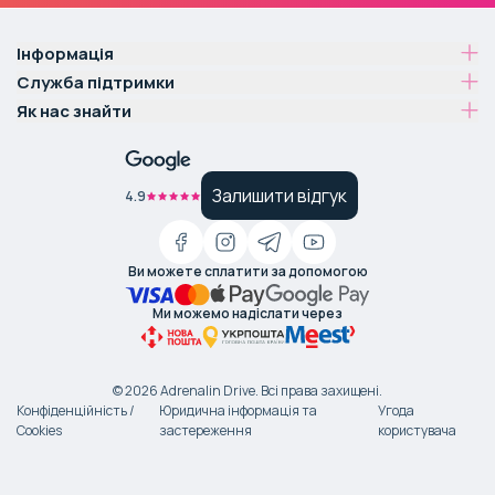
Інформація
Служба підтримки
Як нас знайти
Залишити відгук
4.9
Ви можете сплатити за допомогою
Ми можемо надіслати через
©
2026
Adrenalin Drive.
Всі права захищені
.
Конфіденційність /
Юридична інформація та
Угода
Cookies
застереження
користувача