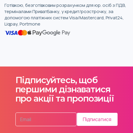
Готівкою, безготівковим розрахунком для юр. осіб з ПДВ,
терміналами ПриватБанку, у кредит/розстрочку, за
допомогою платіжних систем Visa/Mastercard, Privat24,
Liqpay, Portmone
Підписуйтесь, щоб
першими дізнаватися
про акції та пропозиції
Підписатися