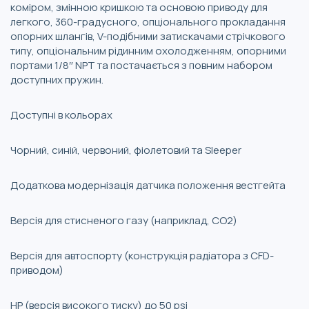
коміром, змінною кришкою та основою приводу для
легкого, 360-градусного, опціонального прокладання
опорних шлангів, V-подібними затискачами стрічкового
типу, опціональним рідинним охолодженням, опорними
портами 1/8″ NPT та постачається з повним набором
доступних пружин.
Доступні в кольорах
Чорний, синій, червоний, фіолетовий та Sleeper
Додаткова модернізація датчика положення вестгейта
Версія для стисненого газу (наприклад, CO2)
Версія для автоспорту (конструкція радіатора з CFD-
приводом)
HP (версія високого тиску) до 50 psi