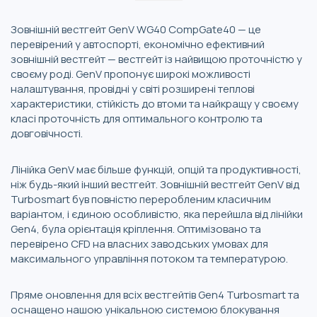
Зовнішній вестгейт GenV WG40 CompGate40 — це
перевірений у автоспорті, економічно ефективний
зовнішній вестгейт — вестгейт із найвищою проточністю у
своєму роді. GenV пропонує широкі можливості
налаштування, провідні у світі розширені теплові
характеристики, стійкість до втоми та найкращу у своєму
класі проточність для оптимального контролю та
довговічності.
Лінійка GenV має більше функцій, опцій та продуктивності,
ніж будь-який інший вестгейт. Зовнішній вестгейт GenV від
Turbosmart був повністю переробленим класичним
варіантом, і єдиною особливістю, яка перейшла від лінійки
Gen4, була орієнтація кріплення. Оптимізовано та
перевірено CFD на власних заводських умовах для
максимального управління потоком та температурою.
Пряме оновлення для всіх вестгейтів Gen4 Turbosmart та
оснащено нашою унікальною системою блокування