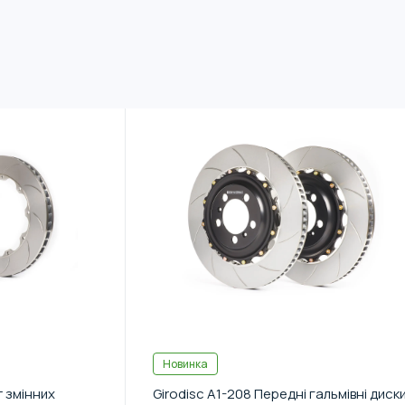
Новинка
т змінних
Girodisc A1-208 Передні гальмівні диск