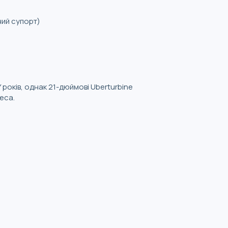
ний супорт)
 років, однак 21-дюймові Uberturbine
еса.