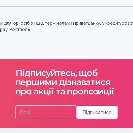
м для юр. осіб з ПДВ, терміналами ПриватБанку, у кредит/роз
iqpay, Portmone
Підписуйтесь, щоб
першими дізнаватися
про акції та пропозиції
Підписатися