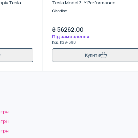
орів Tesla
Tesla Model 3, Y Performance
Girodisc
₴
56262.00
Під замовлення
Код
:
1129-690
Купити
 грн
 грн
 грн