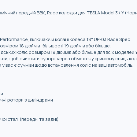
ічний передній BBK, Race колодки для TESLA Model 3 / Y (Чор
 Performance, включаючи ковані колеса 18″ UP-03 Race Spec.
озміром 18 дюймів і більшості 19 дюймів або більше.
дських коліс розміром 19 дюймів або більше для всіх моделей Y
авки, щоб очистити супорт через обмежену кривизну спиць кол
що у вас є сумніви щодо встановлення коліс на ваш автомобіль.
ти
ічні ротори з циліндрами
а
чої сталі (передні та задні)