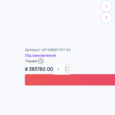
Артикул
:
UP-M3MY-317-6.1
Під замовлення
Тюнінг
₴
383760.00