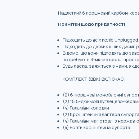
Надлегкий 6 поршневий карбон-керам
Примітки щодо придатності:
Підходить до всіх коліс Unplugged
Підходить до деяких інших дисків р
Відомо, що вони підходять до заво
потребують 3-міліметрової прост
Будь ласка, зв’яжіться з нами, як
КОМПЛЕКТ (BBK) ВКЛЮЧАЄ:
(2) 6-поршневі моноблочні супор
(2) 15,5-дюймові вуглецево-керам
(4) Гальмівні колодки
(2) Кронштейни адаптера супорт
(4) Гальмівні магістралі з нержавію
(4) Болти кронштейна супорта