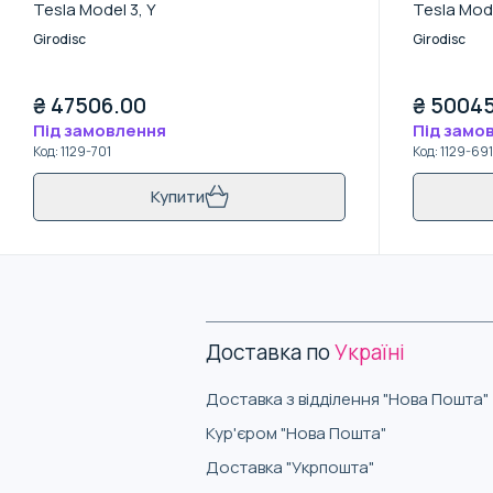
Tesla Model 3, Y
Tesla Mod
Girodisc
Girodisc
₴
47506.00
₴
50045
Під замовлення
Під замо
Код
:
1129-701
Код
:
1129-691
Купити
Доставка по
Україні
Доставка з відділення "Нова Пошта"
Кур'єром "Нова Пошта"
Доставка "Укрпошта"