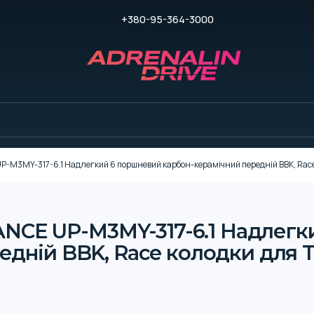
+380-95-364-3000
MY-317-6.1 Надлегкий 6 поршневий карбон-керамічний передній BBK, Race к
E UP-M3MY-317-6.1 Надлегк
дній BBK, Race колодки для TE