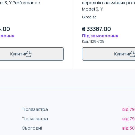
el 3, Y Performance
передніх гальмівних рот
Model 3, Y
Girodisc
.00
₴
33387.00
влення
Під замовлення
Код
:
1129-705
Купити
Купити
Післязавтра
від 79
Післязавтра
від 79
Сьогодні
від 30