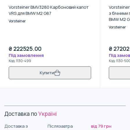
Vorsteiner BMV3280 Карбоновий капот
Vorsteine
VRS для BMW M2 G87
з бічними
BMW M2 G
Vorsteiner
Vorsteiner
₴
222525.00
₴
27202
Під замовлення
Під замо
Код
:
1130-499
Код
:
1130-50
Купити
Доставка по
Україні
Доставка з
Післязавтра
від 79 грн