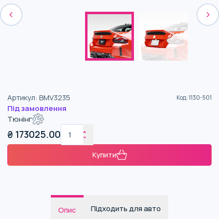
Артикул
:
BMV3235
Код
:
1130-501
Під замовлення
Тюнінг
₴
173025.00
Купити
Підходить для авто
Опис