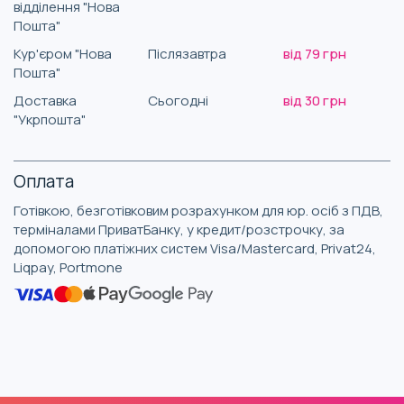
відділення "Нова
Пошта"
Кур'єром "Нова
Післязавтра
від 79 грн
Пошта"
Доставка
Сьогодні
від 30 грн
"Укрпошта"
Оплата
Готівкою, безготівковим розрахунком для юр. осіб з ПДВ,
терміналами ПриватБанку, у кредит/розстрочку, за
допомогою платіжних систем Visa/Mastercard, Privat24,
Liqpay, Portmone