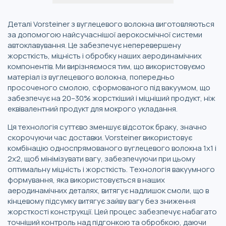
Деталі Vorsteiner з вуглецевого волокна виготовляються
за допомогою найсучаснішої аерокосмічної системи
автоклавування. Це забезпечує неперевершену
жорсткість, міцність і обробку наших аеродинамічних
компонентів. Ми вирізняємося тим, що використовуємо
матеріал із вуглецевого волокна, попередньо
просоченого смолою, сформованого під вакуумом, що
забезпечує на 20–30% жорсткіший і міцніший продукт, ніж
еквівалентний продукт для мокрого укладання.
Ця технологія суттєво зменшує відсоток браку, значно
скорочуючи час доставки. Vorsteiner використовує
комбінацію односпрямованого вуглецевого волокна 1x1 і
2x2, щоб мінімізувати вагу, забезпечуючи при цьому
оптимальну міцність і жорсткість. Технологія вакуумного
формування, яка використовується в наших
аеродинамічних деталях, витягує надлишок смоли, що в
кінцевому підсумку витягує зайву вагу без зниження
жорсткості конструкції. Цей процес забезпечує набагато
точніший контроль над підгонкою та обробкою, даючи