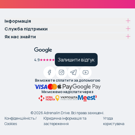
Інформація
Служба підтримки
Як нас знайти
Залишити відгук
4.9
Ви можете сплатити за допомогою
Ми можемо надіслати через
©
2026
Adrenalin Drive.
Всі права захищені
.
Конфіденційність /
Юридична інформація та
Угода
Cookies
застереження
користувача