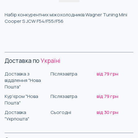
Набір конкурентних міжохолодників Wagner Tuning Mini
Cooper S JCW F54/F55/F56
Доставка по
Україні
Доставка з
Післязавтра
від 79 грн
відділення "Нова
Пошта"
Кур'єром "Нова
Післязавтра
від 79 грн
Пошта"
Доставка
Сьогодні
від 30 грн
"Укрпошта"