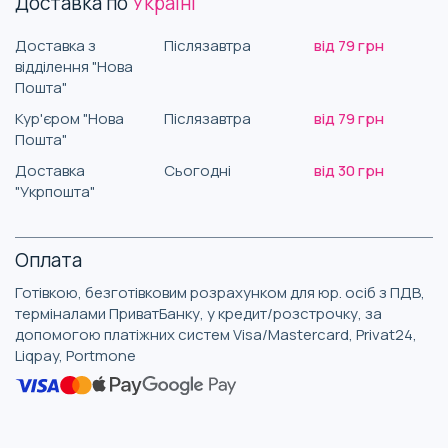
Доставка по
Україні
Доставка з
Післязавтра
від 79 грн
відділення "Нова
Пошта"
Кур'єром "Нова
Післязавтра
від 79 грн
Пошта"
Доставка
Сьогодні
від 30 грн
"Укрпошта"
Оплата
Готівкою, безготівковим розрахунком для юр. осіб з ПДВ,
терміналами ПриватБанку, у кредит/розстрочку, за
допомогою платіжних систем Visa/Mastercard, Privat24,
Liqpay, Portmone