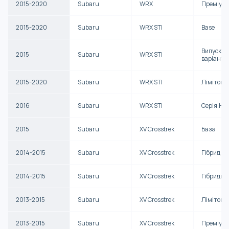
2015-2020
Subaru
WRX
Преміум
2015-2020
Subaru
WRX STI
Base
Випускн
2015
Subaru
WRX STI
варіант
2015-2020
Subaru
WRX STI
Лімітова
2016
Subaru
WRX STI
Серія.Hy
2015
Subaru
XV Crosstrek
База
2014-2015
Subaru
XV Crosstrek
Гібрид
2014-2015
Subaru
XV Crosstrek
Гібридни
2013-2015
Subaru
XV Crosstrek
Лімітова
2013-2015
Subaru
XV Crosstrek
Преміум