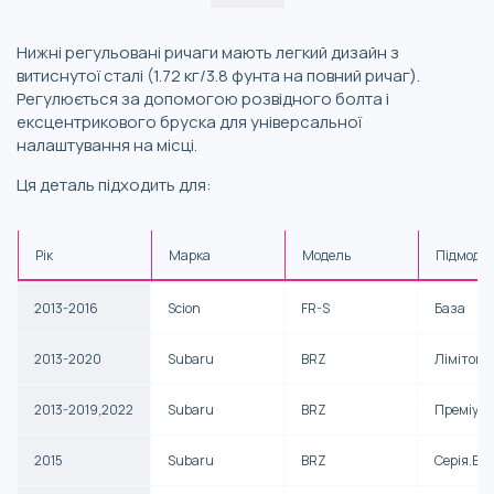
Нижні регульовані ричаги мають легкий дизайн з
витиснутої сталі (1.72 кг/3.8 фунта на повний ричаг).
Регулюється за допомогою розвідного болта і
ексцентрикового бруска для універсальної
налаштування на місці.
Ця деталь підходить для:
Рік
Марка
Модель
Підмоде
2013-2016
Scion
FR-S
База
2013-2020
Subaru
BRZ
Лімітова
2013-2019,2022
Subaru
BRZ
Преміум
2015
Subaru
BRZ
Серія.Blu