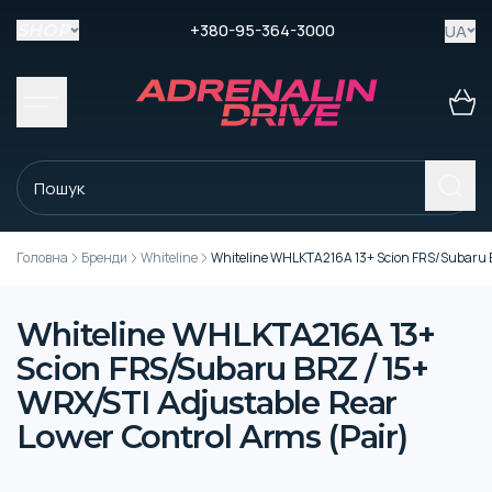
+380-95-364-3000
UA
SHOP
Головна
Бренди
Whiteline
Whiteline WHLKTA216A 13+ Scion FRS/Subaru BR
Whiteline WHLKTA216A 13+
Scion FRS/Subaru BRZ / 15+
WRX/STI Adjustable Rear
Lower Control Arms (Pair)