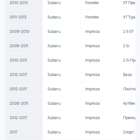
2010-2013
Subaru
Forester
XT Премі
2011-2013
Subaru
Forester
XT Турин
2009-2010
Subaru
Impreza
2.5 GT
2008-2011
Subaru
Impreza
2.5i
2010-2011
Subaru
Impreza
2.5i Прем
2012-2017
Subaru
Impreza
База
2012-2017
Subaru
Impreza
Лімітова
2008-2011
Subaru
Impreza
Аутбек С
2012-2017
Subaru
Impreza
Преміум
2017
Subaru
Impreza
Спорт