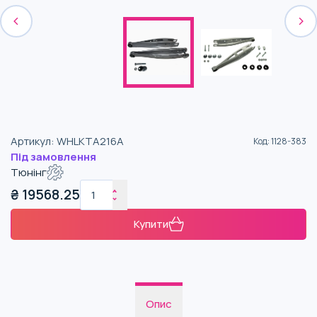
Артикул
:
WHLKTA216A
Код
:
1128-383
Під замовлення
Тюнінг
₴
19568.25
Купити
Опис