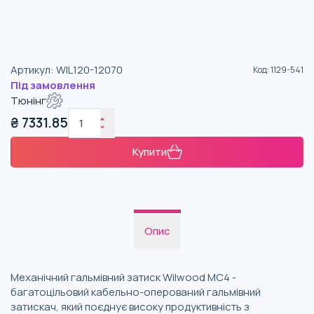
Артикул
:
WIL120-12070
Код
:
1129-541
Під замовлення
Тюнінг
₴
7331.85
Купити
Опис
Механічний гальмівний затиск Wilwood MC4 -
багатоцільовий кабельно-оперований гальмівний
затискач, який поєднує високу продуктивність з