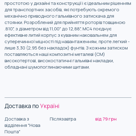
простотою у дизайні та конструкції і є ідеальним рішенням
для транспортних засобів, які потребують окремого
механічно приводного гальмівного затискача для
стоянки. Розроблений для прийняття роторів товщиною
.810", з діаметром від 11,00" до 12,88", MC4 поєднує
ефективне литий корпус з куваним наковальнем для
суперечинної міцності під навантаженням, проте легкий -
лише 3,30 (2,95 без накладок) фунтів. З кожним затиском
поставляються наші композитні металеві (CM)
високотертові, високостатичні гальмівні накладки,
обладнані шумопоглинаючими щитами.
Доставка по
Україні
Доставка з
Післязавтра
від 79 грн
відділення "Нова
Пошта"