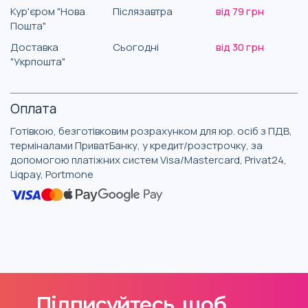
Кур'єром "Нова
Післязавтра
від 79 грн
Пошта"
Доставка
Сьогодні
від 30 грн
"Укрпошта"
Оплата
Готівкою, безготівковим розрахунком для юр. осіб з ПДВ,
терміналами ПриватБанку, у кредит/розстрочку, за
допомогою платіжних систем Visa/Mastercard, Privat24,
Liqpay, Portmone
Підписуйтесь, щоб