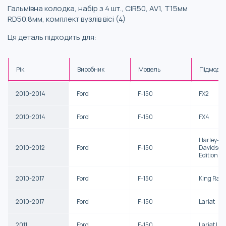
Гальмівна колодка, набір з 4 шт., CIR50, AV1, T15мм
RD50.8мм, комплект вузлів вісі (4)
Ця деталь підходить для:
Рік
Виробник
Модель
Підмоде
2010-2014
Ford
F-150
FX2
2010-2014
Ford
F-150
FX4
Harley-
2010-2012
Ford
F-150
Davidson
Edition
2010-2017
Ford
F-150
King Ran
2010-2017
Ford
F-150
Lariat
2011
Ford
F-150
Lariat Lim