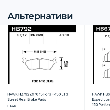
Альтернативи
HAWK HB792Y.676 15 Ford F-150 LTS
HAWK HB67
Street Rear Brake Pads
Expedition
150 Perfo
HAWK
Brake Pad