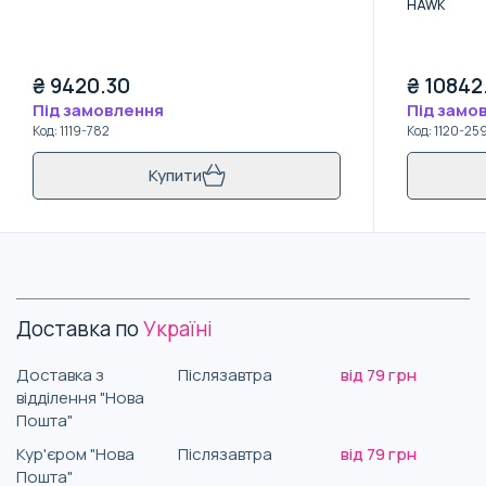
HAWK
₴
9420.30
₴
10842
Під замовлення
Під замо
Код
:
1119-782
Код
:
1120-25
Купити
Доставка по
Україні
Доставка з
Післязавтра
від 79 грн
відділення "Нова
Пошта"
Кур'єром "Нова
Післязавтра
від 79 грн
Пошта"