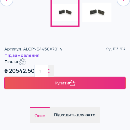
Артикул
:
ALCPNS4450X701.4
Код
:
1113-914
Під замовлення
Тюнінг
₴
20542.50
Купити
Підходить для авто
Опис