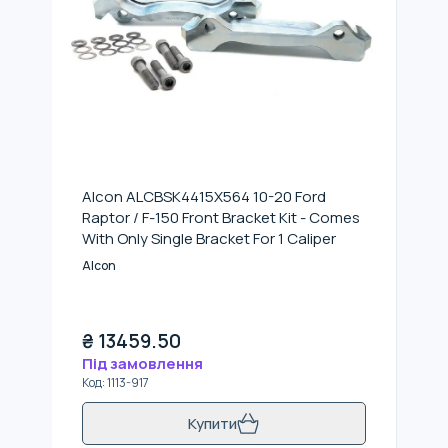
Alcon ALCBSK4415X564 10-20 Ford
Raptor / F-150 Front Bracket Kit - Comes
With Only Single Bracket For 1 Caliper
Alcon
₴
13459.50
Під замовлення
Код
:
1113-917
Купити