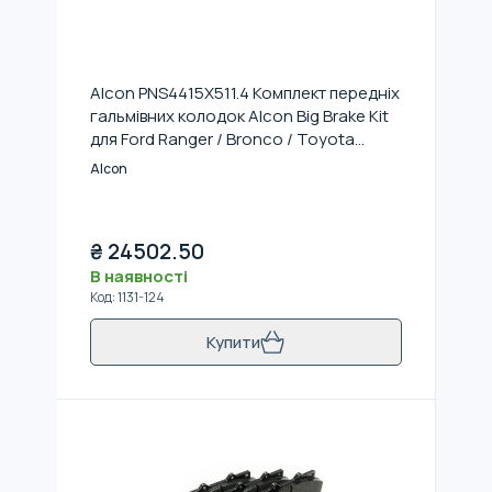
Alcon PNS4415X511.4 Комплект передніх
гальмівних колодок Alcon Big Brake Kit
для Ford Ranger / Bronco / Toyota
LC300
Alcon
₴
24502.50
В наявності
Код
:
1131-124
Купити