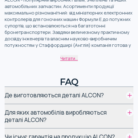
автомобільних запчастин. Асортименти продукції
максимально різноманітний: від мініатюрних електронних
контролерів для гоночних машин Формули E до потужних
супортів, що встановлюються на багатотонні
бронетранспортери. Завдяки величезному практичному
досвіду інженерів та власним науково-виробничим
потужностям у Стаффордширі (Англія) компанія готова у
найкоротші терміни створювати компоненти гальмівних
систем з нуля відповідно до вимог замовника.
Читати...
Бренд з'явився 1983 року. Його засновником став
FAQ
колишній гонщик Джон Мур, на той момент керуючий
директор Alexander Controls Ltd. Першим помітним
продуктом стали високопродуктивні дискові гальма та
Де виготовляються деталі ALCON?
супорти для групи B Quattro. Вже незабаром якість
комплектуючих ALCON отримала високу оцінку від еліти
Для яких автомобілів виробляються
автоспорту, включаючи команди Formula-1. Протягом 40
років компанія залишається провідним постачальником
деталі ALCON?
гальм та інших компонентів для гоночних машин. Крім
того, виробник випускає системи та деталі для OEM та
Чи існує гарантія на продукцію ALCON?