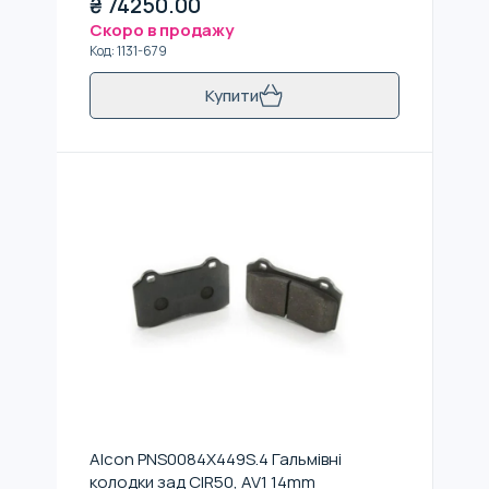
₴
74250.00
Скоро в продажу
Код
:
1131-679
Купити
Alcon PNS0084X449S.4 Гальмівні
колодки зад CIR50, AV1 14mm