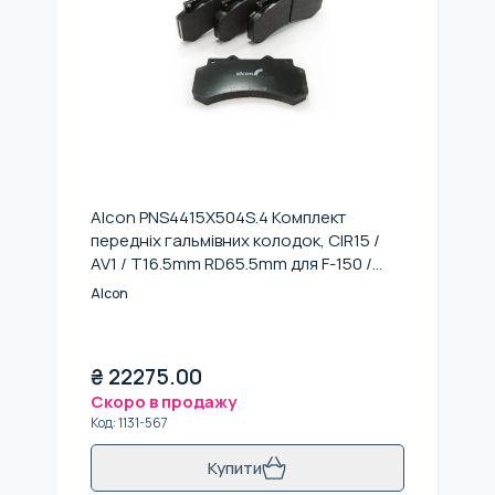
Alcon PNS4415X504S.4 Комплект
передніх гальмівних колодок, CIR15 /
AV1 / T16.5mm RD65.5mm для F-150 /
Roush / Tacoma / GM1500 / Colorado
Alcon
₴
22275.00
Скоро в продажу
Код
:
1131-567
Купити