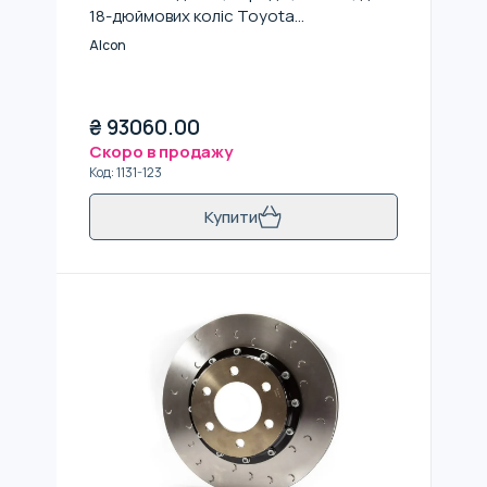
18-дюймових коліс Toyota
LC300/Tundra (2022+)
Alcon
₴
93060.00
Скоро в продажу
Код
:
1131-123
Купити