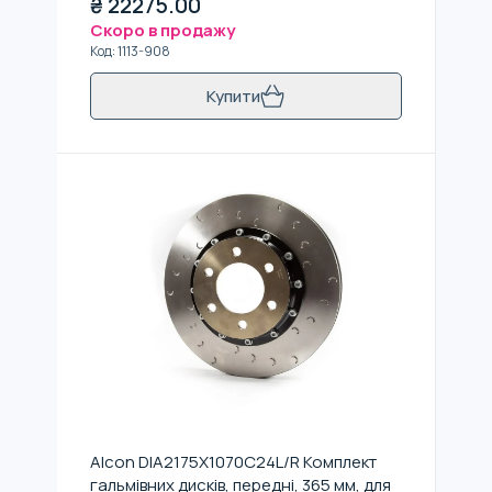
₴
22275.00
Скоро в продажу
Код
:
1113-908
Купити
Alcon DIA2175X1070C24L/R Комплект
гальмівних дисків, передні, 365 мм, для