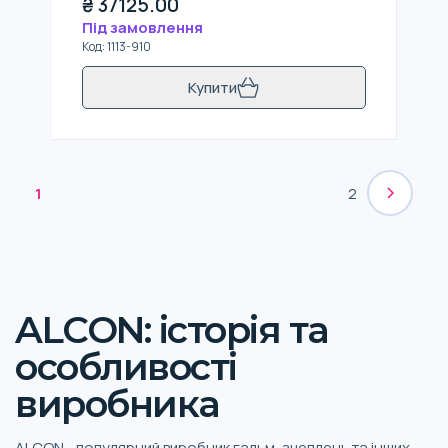
₴
37125.00
Під замовлення
Код
:
1113-910
Купити
1
2
ALCON: історія та
особливості
виробника
ALCON - популярний виробник гальм, зчеплень та інших