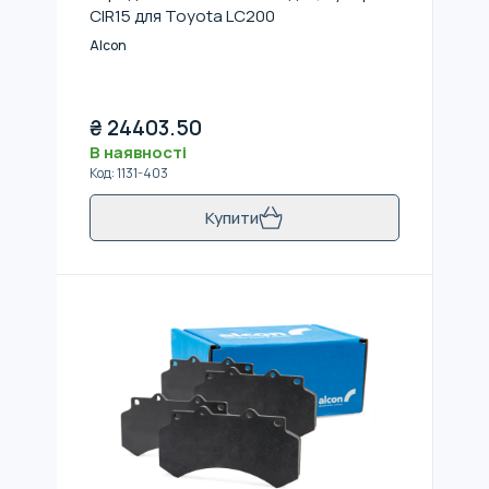
CIR15 для Toyota LC200
Alcon
₴
24403.50
В наявності
Код
:
1131-403
Купити