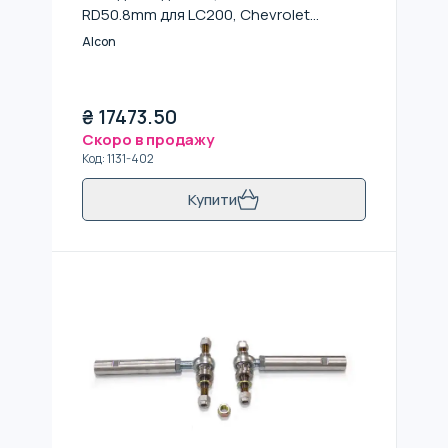
RD50.8mm для LC200, Chevrolet
Suburban
Alcon
₴
17473.50
Скоро в продажу
Код
:
1131-402
Купити