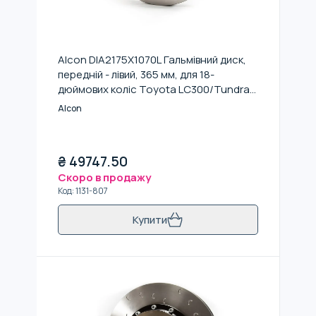
Alcon DIA2175X1070L Гальмівний диск,
передній - лівий, 365 мм, для 18-
дюймових коліс Toyota LC300/Tundra
(2022+)
Alcon
₴
49747.50
Скоро в продажу
Код
:
1131-807
Купити