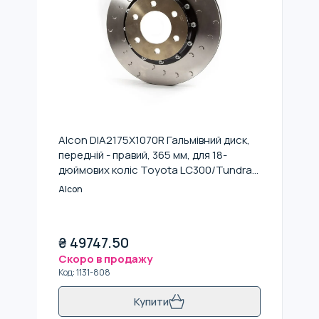
Alcon DIA2175X1070R Гальмівний диск,
передній - правий, 365 мм, для 18-
дюймових коліс Toyota LC300/Tundra
(2022+)
Alcon
₴
49747.50
Скоро в продажу
Код
:
1131-808
Купити