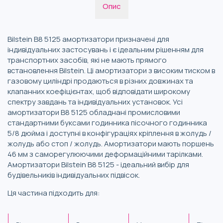
Опис
Bilstein B8 5125 амортизатори призначені для
індивідуальних застосувань і є ідеальним рішенням для
транспортних засобів, які не мають прямого
встановлення Bilstein. Ці амортизатори з високим тиском в
газовому циліндрі продаються в різних довжинах та
клапанних коефіцієнтах, щоб відповідати широкому
спектру завдань та індивідуальних установок. Усі
амортизатори B8 5125 обладнані промисловими
стандартними буксами годинника пісочного годинника
5/8 дюйма і доступні в конфігураціях кріплення в жолудь /
жолудь або стоп / жолудь. Амортизатори мають поршень
46 мм з саморегулюючими деформаційними тарілками.
Амортизатори Bilstein B8 5125 - ідеальний вибір для
будівельників індивідуальних підвісок.
Ця частина підходить для: