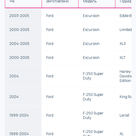
Рік
Виготовлено
Модель
Підмоде
2003-2005
Ford
Excursion
Eddie Bau
2000-2005
Ford
Excursion
Limited
2004-2005
Ford
Excursion
XLS
2000-2005
Ford
Excursion
XLT
Harley-
F-250 Super
2004
Ford
Davidson
Duty
Edition
F-250 Super
2004
Ford
King Ran
Duty
F-250 Super
1999-2004
Ford
Lariat
Duty
F-250 Super
1999-2004
Ford
XL