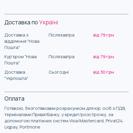
Доставка по
Україні
Доставка з
Післязавтра
від 79 грн
відділення "Нова
Пошта"
Кур'єром "Нова
Післязавтра
від 79 грн
Пошта"
Доставка
Сьогодні
від 30 грн
"Укрпошта"
Оплата
Готівкою, безготівковим розрахунком для юр. осіб з ПДВ,
терміналами ПриватБанку, у кредит/розстрочку, за
допомогою платіжних систем Visa/Mastercard, Privat24,
Liqpay, Portmone