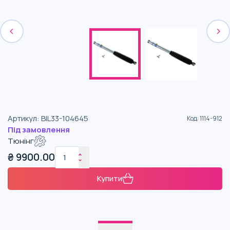
Артикул
:
BIL33-104645
Код
:
1114-912
Під замовлення
Тюнінг
₴
9900.00
Купити