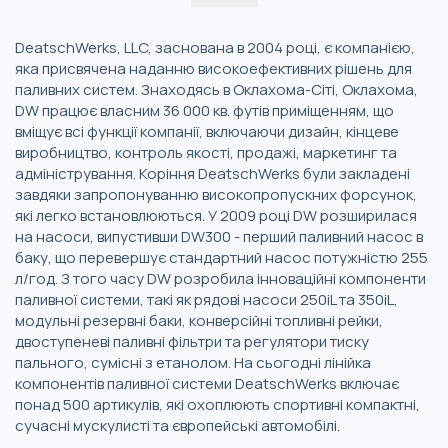
DeatschWerks, LLC, заснована в 2004 році, є компанією,
яка присвячена наданню високоефективних рішень для
паливних систем. Знаходясь в Оклахома-Сіті, Оклахома,
DW працює власним 36 000 кв. футів приміщенням, що
вміщує всі функції компанії, включаючи дизайн, кінцеве
виробництво, контроль якості, продажі, маркетинг та
адміністрування. Коріння DeatschWerks були закладені
завдяки запропонуванню високопропускних форсунок,
які легко встановлюються. У 2009 році DW розширилася
на насоси, випустивши DW300 - перший паливний насос в
баку, що перевершує стандартний насос потужністю 255
л/год. З того часу DW розробила інноваційні компоненти
паливної системи, такі як рядові насоси 250iL та 350iL,
модульні резервні баки, конверсійні топливні рейки,
двоступеневі паливні фільтри та регулятори тиску
пального, сумісні з етанолом. На сьогодні лінійка
компонентів паливної системи DeatschWerks включає
понад 500 артикулів, які охоплюють спортивні компактні,
сучасні мускулисті та європейські автомобілі.