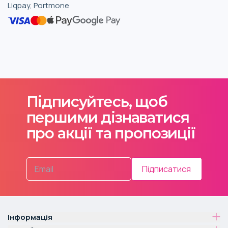
Liqpay, Portmone
Підписуйтесь, щоб
першими дізнаватися
про акції та пропозиції
Підписатися
Інформація