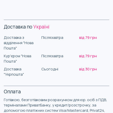
Доставка по
Україні
Доставка з
Післязавтра
від 79 грн
відділення "Нова
Пошта"
Кур'єром "Нова
Післязавтра
від 79 грн
Пошта"
Доставка
Сьогодні
від 30 грн
"Укрпошта"
Оплата
Готівкою, безготівковим розрахунком для юр. осіб з ПДВ,
терміналами ПриватБанку, у кредит/розстрочку, за
допомогою платіжних систем Visa/Mastercard, Privat24,