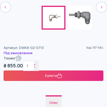
Артикул
:
DWK6-02-0713
Код
:
1117-584
Під замовлення
Тюнінг
₴
855.00
Купити
Опис