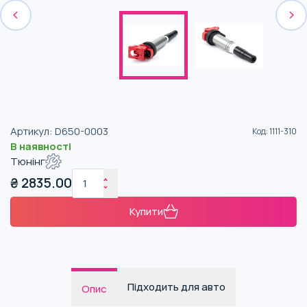
Артикул
:
D650-0003
Код
:
1111-310
В наявності
Тюнінг
₴
2835.00
Купити
Підходить для авто
Опис