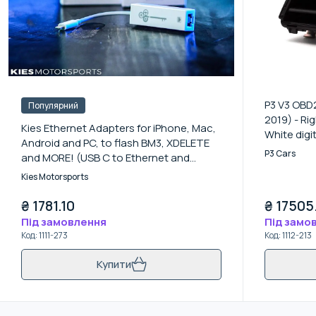
P3 V3 OBD2
Популярний
2019) - Ri
Kies Ethernet Adapters for iPhone, Mac,
White digi
Android and PC, to flash BM3, XDELETE
P3 Cars
and MORE! (USB C to Ethernet and
Lightning to Ethernet) - ETHERNET TO
Kies Motorsports
USB C
₴
1781.10
₴
17505
Під замовлення
Під замо
Код
:
1111-273
Код
:
1112-213
Купити