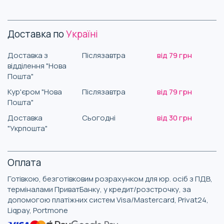
Доставка по
Україні
Доставка з
Післязавтра
від 79 грн
відділення "Нова
Пошта"
Кур'єром "Нова
Післязавтра
від 79 грн
Пошта"
Доставка
Сьогодні
від 30 грн
"Укрпошта"
Оплата
Готівкою, безготівковим розрахунком для юр. осіб з ПДВ,
терміналами ПриватБанку, у кредит/розстрочку, за
допомогою платіжних систем Visa/Mastercard, Privat24,
Liqpay, Portmone