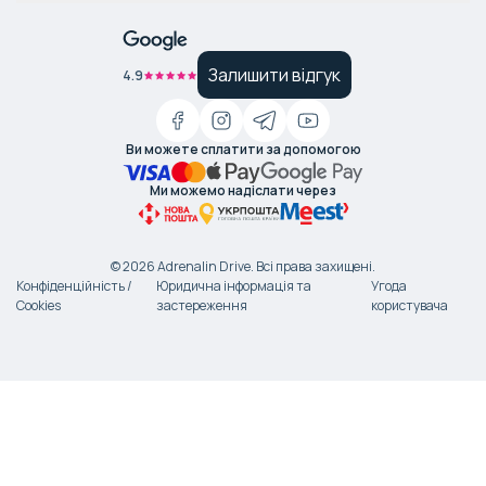
Залишити відгук
4.9
Ви можете сплатити за допомогою
Ми можемо надіслати через
©
2026
Adrenalin Drive.
Всі права захищені
.
Конфіденційність /
Юридична інформація та
Угода
Cookies
застереження
користувача