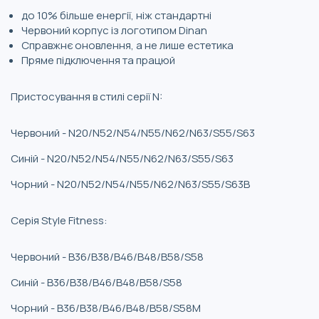
до 10% більше енергії, ніж стандартні
Червоний корпус із логотипом Dinan
Справжнє оновлення, а не лише естетика
Пряме підключення та працюй
Пристосування в стилі серії N:
Червоний - N20/N52/N54/N55/N62/N63/S55/S63
Синій - N20/N52/N54/N55/N62/N63/S55/S63
Чорний - N20/N52/N54/N55/N62/N63/S55/S63B
Серія Style Fitness:
Червоний - B36/B38/B46/B48/B58/S58
Синій - B36/B38/B46/B48/B58/S58
Чорний - B36/B38/B46/B48/B58/S58M