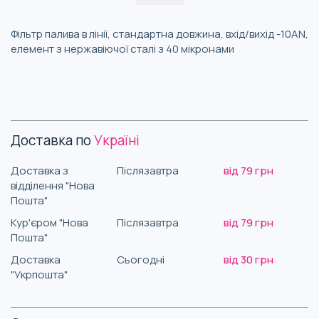
Фільтр палива в лінії, стандартна довжина, вхід/вихід -10AN,
елемент з нержавіючої сталі з 40 мікронами
Доставка по
Україні
Доставка з
Післязавтра
від 79 грн
відділення "Нова
Пошта"
Кур'єром "Нова
Післязавтра
від 79 грн
Пошта"
Доставка
Сьогодні
від 30 грн
"Укрпошта"