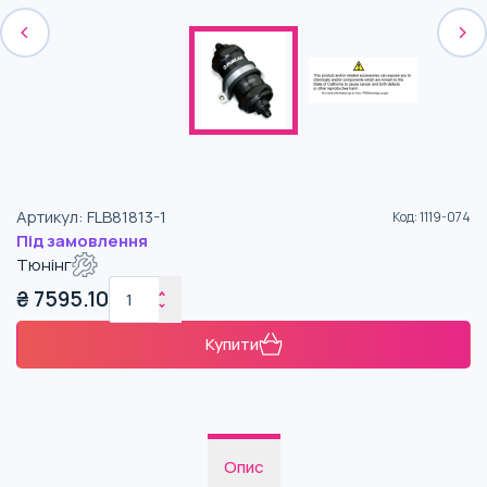
Артикул
:
FLB81813-1
Код
:
1119-074
Під замовлення
Тюнінг
₴
7595.10
Купити
Опис