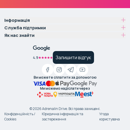
Інформація
Служба підтримки
Як нас знайти
Залишити відгук
4.9
Ви можете сплатити за допомогою
Ми можемо надіслати через
©
2026
Adrenalin Drive.
Всі права захищені
.
Конфіденційність /
Юридична інформація та
Угода
Cookies
застереження
користувача